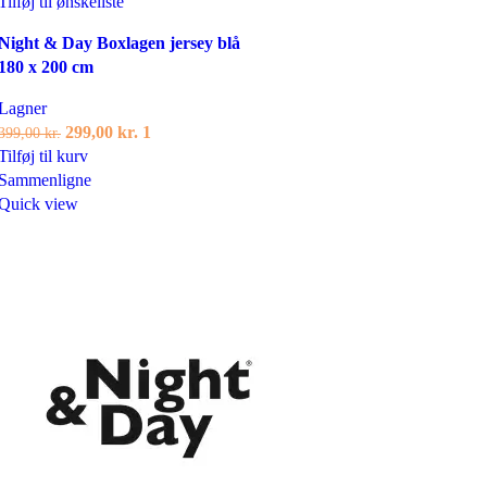
Tilføj til ønskeliste
Night & Day Boxlagen jersey blå
180 x 200 cm
Lagner
Den
Den
299,00
kr.
1
399,00
kr.
oprindelige
aktuelle
Tilføj til kurv
pris
pris
Sammenligne
var:
er:
Quick view
399,00 kr..
299,00 kr..