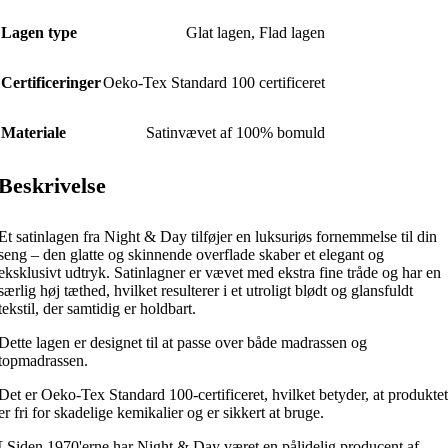
Lagen type
Glat lagen, Flad lagen
Certificeringer
Oeko-Tex Standard 100 certificeret
Materiale
Satinvævet af 100% bomuld
Beskrivelse
Et satinlagen fra Night & Day tilføjer en luksuriøs fornemmelse til din
seng – den glatte og skinnende overflade skaber et elegant og
eksklusivt udtryk. Satinlagner er vævet med ekstra fine tråde og har en
særlig høj tæthed, hvilket resulterer i et utroligt blødt og glansfuldt
tekstil, der samtidig er holdbart.
Dette lagen er designet til at passe over både madrassen og
topmadrassen.
Det er Oeko-Tex Standard 100-certificeret, hvilket betyder, at produktet
er fri for skadelige kemikalier og er sikkert at bruge.
[ Siden 1970'erne har Night & Day været en pålidelig producent af