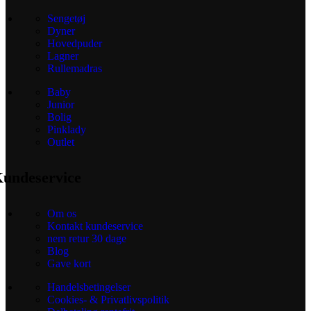
Sengetøj
Dyner
Hovedpuder
Lagner
Rullemadras
Baby
Junior
Bolig
Pinklady
Outlet
undeservice
Om os
Kontakt kundeservice
nem retur 30 dage
Blog
Gave kort
Handelsbetingelser
Cookies- & Privatlivspolitik