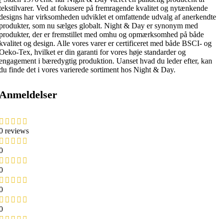
tekstilvarer. Ved at fokusere på fremragende kvalitet og nytænkende
designs har virksomheden udviklet et omfattende udvalg af anerkendte
produkter, som nu sælges globalt. Night & Day er synonym med
produkter, der er fremstillet med omhu og opmærksomhed på både
kvalitet og design. Alle vores varer er certificeret med både BSCI- og
Oeko-Tex, hvilket er din garanti for vores høje standarder og
engagement i bæredygtig produktion. Uanset hvad du leder efter, kan
du finde det i vores varierede sortiment hos Night & Day.
Anmeldelser
0 reviews
0
0
0
0