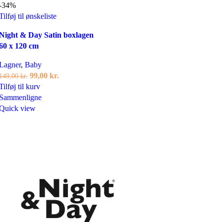
-34%
Tilføj til ønskeliste
Night & Day Satin boxlagen
60 x 120 cm
Lagner
,
Baby
Den
Den
99,00
kr.
149,00
kr.
oprindelige
aktuelle
Tilføj til kurv
pris
pris
Sammenligne
var:
er:
Quick view
149,00 kr..
99,00 kr..