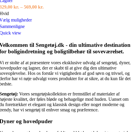
Lagner
Prisinterval:
329,00
kr.
–
569,00
kr.
329,00 kr.
Hvid
Dette
til
Vælg muligheder
vare
569,00 kr.
Sammenligne
har
Quick view
flere
Velkommen til Sengetøj.dk - din ultimative destination
varianter.
for boligindretning og boligtilbehør til soveværelset.
Mulighederne
kan
Vi er stolte af at præsentere vores eksklusive udvalg af sengetøj, dyner,
vælges
hovedpuder og lagner, der er skabt til at give dig den ultimative
på
soveoplevelse. Hos os forstår vi vigtigheden af god søvn og trivsel, og
varesiden
derfor har vi nøje udvalgt vores produkter for at sikre, at du kun får det
bedste.
Sengetøj:
Vores sengetøjskollektion er fremstillet af materialer af
højeste kvalitet, der føles bløde og behagelige mod huden. Uanset om
du foretrækker et elegant og klassisk design eller noget moderne og
trendy, har vi sengetøj til enhver smag og præference.
Dyner og hovedpuder