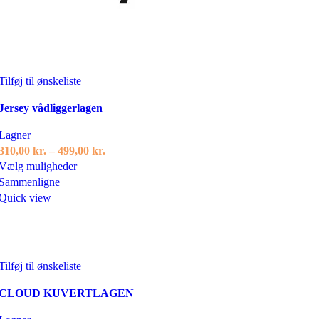
Tilføj til ønskeliste
Jersey vådliggerlagen
Lagner
Prisinterval:
310,00
kr.
–
499,00
kr.
Dette
310,00 kr.
Vælg muligheder
vare
til
Sammenligne
har
499,00 kr.
Quick view
flere
varianter.
Mulighederne
kan
Tilføj til ønskeliste
vælges
på
CLOUD KUVERTLAGEN
varesiden