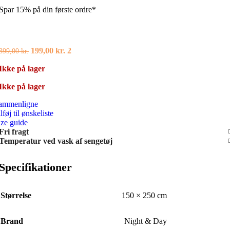
Spar 15% på din første ordre*
Den
Den
199,00
kr.
2
399,00
kr.
oprindelige
aktuelle
Ikke på lager
pris
pris
var:
er:
Ikke på lager
399,00 kr..
199,00 kr..
ammenligne
lføj til ønskeliste
ize guide
Fri fragt
Temperatur ved vask af sengetøj
Specifikationer
Størrelse
150 × 250 cm
Brand
Night & Day