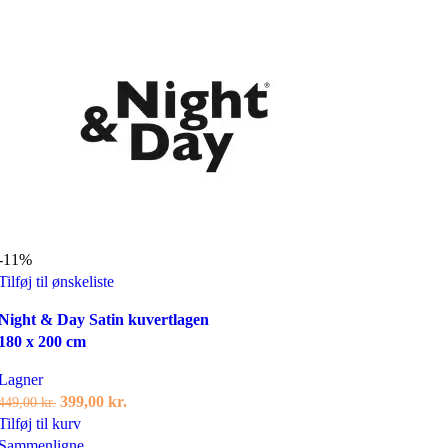
-11%
Tilføj til ønskeliste
Night & Day Satin kuvertlagen
180 x 200 cm
Lagner
Den
Den
399,00
kr.
449,00
kr.
oprindelige
aktuelle
Tilføj til kurv
pris
pris
Sammenligne