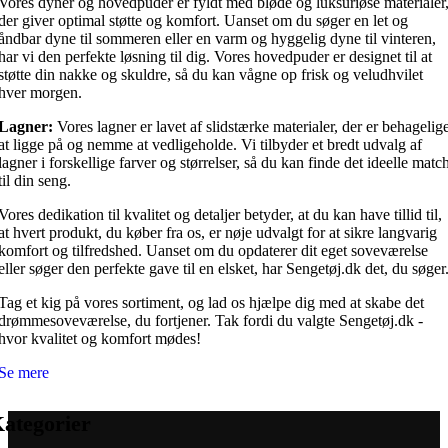
Vores dyner og hovedpuder er fyldt med bløde og luksuriøse materialer
der giver optimal støtte og komfort. Uanset om du søger en let og
åndbar dyne til sommeren eller en varm og hyggelig dyne til vinteren,
har vi den perfekte løsning til dig. Vores hovedpuder er designet til at
støtte din nakke og skuldre, så du kan vågne op frisk og veludhvilet
hver morgen.
Lagner:
Vores lagner er lavet af slidstærke materialer, der er behagelig
at ligge på og nemme at vedligeholde. Vi tilbyder et bredt udvalg af
lagner i forskellige farver og størrelser, så du kan finde det ideelle matc
til din seng.
Vores dedikation til kvalitet og detaljer betyder, at du kan have tillid til,
at hvert produkt, du køber fra os, er nøje udvalgt for at sikre langvarig
komfort og tilfredshed. Uanset om du opdaterer dit eget soveværelse
eller søger den perfekte gave til en elsket, har Sengetøj.dk det, du søger
Tag et kig på vores sortiment, og lad os hjælpe dig med at skabe det
drømmesoveværelse, du fortjener. Tak fordi du valgte Sengetøj.dk -
hvor kvalitet og komfort mødes!
Se mere
ategorier