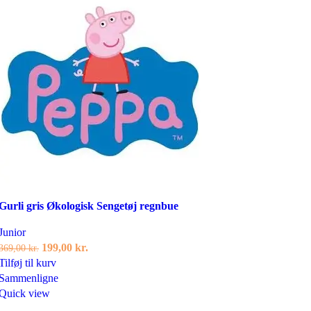
Tilføj til ønskeliste
Gurli gris Økologisk Sengetøj regnbue
Junior
Den
Den
199,00
kr.
369,00
kr.
oprindelige
aktuelle
Tilføj til kurv
pris
pris
Sammenligne
var:
er:
Quick view
369,00 kr..
199,00 kr..