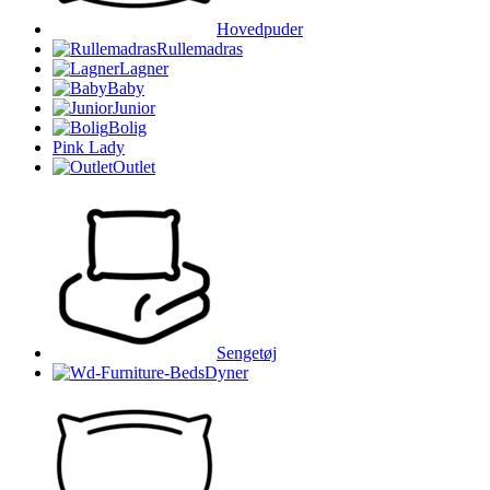
Hovedpuder
Rullemadras
Lagner
Baby
Junior
Bolig
Pink Lady
Outlet
Sengetøj
Dyner