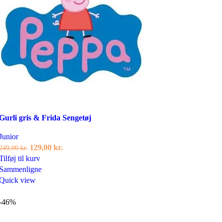
Tilføj til ønskeliste
Gurli gris & Frida Sengetøj
Junior
Den
Den
129,00
kr.
249,00
kr.
oprindelige
aktuelle
Tilføj til kurv
pris
pris
Sammenligne
var:
er:
Quick view
249,00 kr..
129,00 kr..
-46%