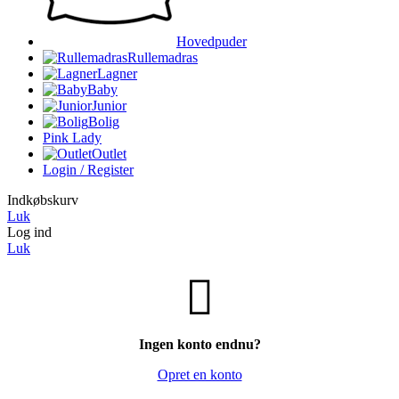
Hovedpuder
Rullemadras
Lagner
Baby
Junior
Bolig
Pink Lady
Outlet
Login / Register
Indkøbskurv
Luk
Log ind
Luk
Ingen konto endnu?
Opret en konto