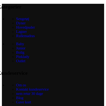
ategorier
Sengetøj
Dyner
Hovedpuder
Lagner
Rullemadras
Baby
Junior
Bolig
Pinklady
Outlet
undeservice
Om os
Kontakt kundeservice
nem retur 30 dage
Blog
Gave kort