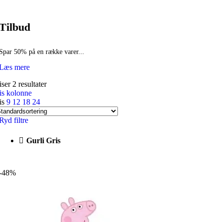
Tilbud
Spar 50% på en række varer...
Læs mere
ser 2 resultater
is kolonne
is
9
12
18
24
Ryd filtre
Gurli Gris
-48%