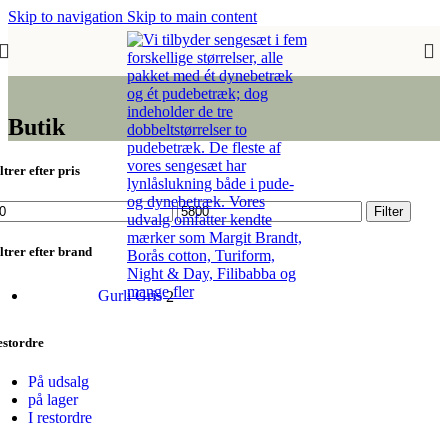
Skip to navigation
Skip to main content
Butik
ltrer efter pris
indste
Højeste
Filter
is
pris
ltrer efter brand
Gurli Gris
2
estordre
På udsalg
på lager
I restordre