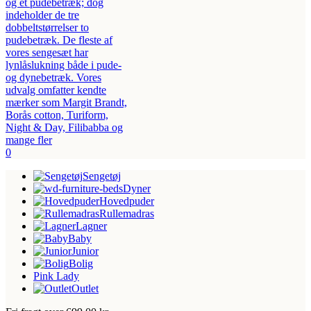
0
Sengetøj
Dyner
Hovedpuder
Rullemadras
Lagner
Baby
Junior
Bolig
Pink Lady
Outlet