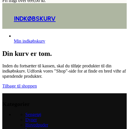
Fri fragt over 699,00 kr.
INDKØBSKURV
Min indkøbskurv
Din kurv er tom.
Inden du fortsætter til kassen, skal du tilføje produkter til din
indkøbskurv. Udforsk vores "Shop"-side for at finde en bred vifte af
spændende produkter.
Tilbage til shoppen
Kategorier
Sengetøj
Dyner
Hovedpuder