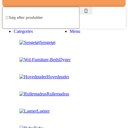
Categories
Menu
Sengetøj
Dyner
Hovedpuder
Rullemadras
Lagner