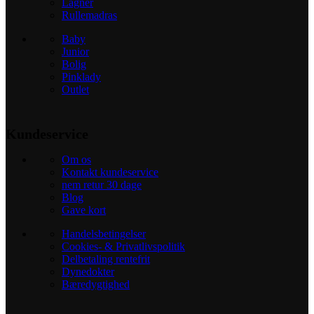
Lagner
Rullemadras
Baby
Junior
Bolig
Pinklady
Outlet
Kundeservice
Om os
Kontakt kundeservice
nem retur 30 dage
Blog
Gave kort
Handelsbetingelser
Cookies- & Privatlivspolitik
Delbetaling rentefrit
Dynedokter
Bæredygtighed