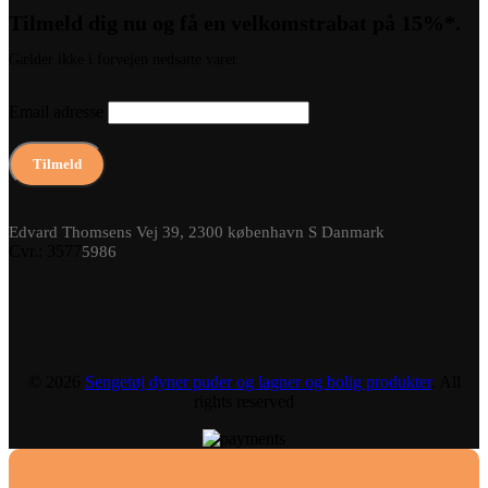
Tilmeld dig nu og få en velkomstrabat på 15%*.
Gælder ikke i forvejen nedsatte varer
Email adresse
Edvard Thomsens Vej 39, 2300 københavn S Danmark
Cvr.: 3577
5986
© 2026
Sengetøj dyner puder og lagner og bolig produkter
. All
rights reserved