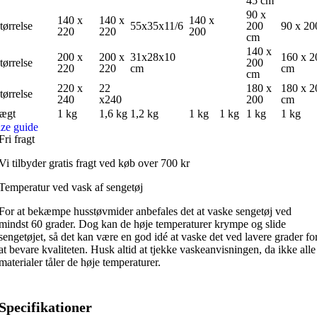
45 cm
90 x
140 x
140 x
140 x
tørrelse
55x35x11/6
200
90 x 20
220
220
200
cm
140 x
200 x
200 x
31x28x10
160 x 2
tørrelse
200
220
220
cm
cm
cm
220 x
22
180 x
180 x 2
tørrelse
240
x240
200
cm
ægt
1 kg
1,6 kg
1,2 kg
1 kg
1 kg
1 kg
1 kg
ize guide
Fri fragt
Vi tilbyder gratis fragt ved køb over 700 kr
Temperatur ved vask af sengetøj
For at bekæmpe husstøvmider anbefales det at vaske sengetøj ved
mindst 60 grader. Dog kan de høje temperaturer krympe og slide
sengetøjet, så det kan være en god idé at vaske det ved lavere grader fo
at bevare kvaliteten. Husk altid at tjekke vaskeanvisningen, da ikke alle
materialer tåler de høje temperaturer.
Specifikationer