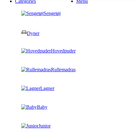
Categories
Menu
Sengetøj
Dyner
Hovedpuder
Rullemadras
Lagner
Baby
Junior