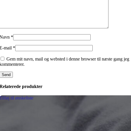
Navn
*
E-mail
*
Gem mit navn, mail og websted i denne browser til næste gang jeg
kommenterer.
Relaterede produkter
Tilføj til ønskeliste