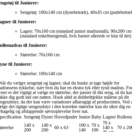
engetøj til Juniorer:
Sengetøj: 100x140 cm (dynebetræk), 40x45 cm (pudebetræ
agner til Juniorer:
Lagen: 70x160 cm (standard junior madrasmål), 90x200 cm
(standard enkeltsengemål, hvis barnet allerede er klar til det)
ullemadras til Juniorer:
Størrelse: 70x160 cm
yne til Juniorer:
Størrelse: 100x140 cm
år du vælger sengetøj og lagner, skal du huske at tage højde for
adrassens tykkelse, især hvis du har en ekstra tyk eller tynd madras. Fo
ner er det vigtigt at vælge en størrelse, der passer til din seng, så du ka
akke dig godt ind om natten. Husk altid at dobbelttjekke målene på dit
engeudstyr, da der kan være variationer afhængigt af producenten. Ved 
ælge det rigtige sengeudstyr i den korrekte størrelse kan du sikre dig en
ehagelig og afslappende søvnoplevelse hver nat.
pecification
Sengetøj
Dyner
Hovedpuder
Junior
Baby
Lagner
Rullema
70 x
140 x
140 x
100 x
70 x
tørrelse
60 x 63
140 x
70 x 20
200
200
140
100