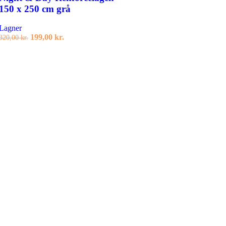
150 x 250 cm grå
Lagner
Den
Den
199,00
kr.
320,00
kr.
oprindelige
aktuelle
Tilføj til kurv
pris
pris
var:
er:
320,00 kr..
199,00 kr..