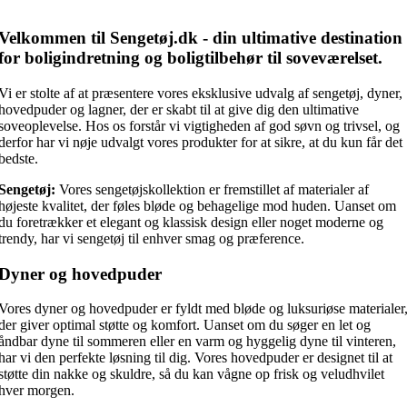
Velkommen til Sengetøj.dk - din ultimative destination
for boligindretning og boligtilbehør til soveværelset.
Vi er stolte af at præsentere vores eksklusive udvalg af sengetøj, dyner,
hovedpuder og lagner, der er skabt til at give dig den ultimative
soveoplevelse. Hos os forstår vi vigtigheden af god søvn og trivsel, og
derfor har vi nøje udvalgt vores produkter for at sikre, at du kun får det
bedste.
Sengetøj:
Vores sengetøjskollektion er fremstillet af materialer af
højeste kvalitet, der føles bløde og behagelige mod huden. Uanset om
du foretrækker et elegant og klassisk design eller noget moderne og
trendy, har vi sengetøj til enhver smag og præference.
Dyner og hovedpuder
Vores dyner og hovedpuder er fyldt med bløde og luksuriøse materialer
der giver optimal støtte og komfort. Uanset om du søger en let og
åndbar dyne til sommeren eller en varm og hyggelig dyne til vinteren,
har vi den perfekte løsning til dig. Vores hovedpuder er designet til at
støtte din nakke og skuldre, så du kan vågne op frisk og veludhvilet
hver morgen.