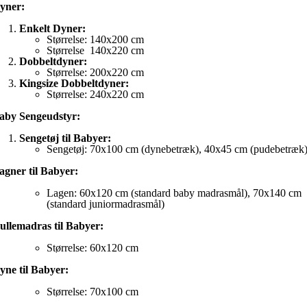
yner:
Enkelt Dyner:
Størrelse: 140x200 cm
Størrelse 140x220 cm
Dobbeltdyner:
Størrelse: 200x220 cm
Kingsize Dobbeltdyner:
Størrelse: 240x220 cm
aby Sengeudstyr:
Sengetøj til Babyer:
Sengetøj: 70x100 cm (dynebetræk), 40x45 cm (pudebetræk
agner til Babyer:
Lagen: 60x120 cm (standard baby madrasmål), 70x140 cm
(standard juniormadrasmål)
ullemadras til Babyer:
Størrelse: 60x120 cm
yne til Babyer:
Størrelse: 70x100 cm