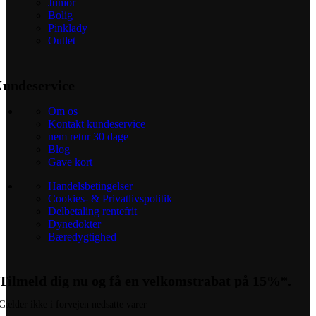
Junior
Bolig
Pinklady
Outlet
undeservice
Om os
Kontakt kundeservice
nem retur 30 dage
Blog
Gave kort
Handelsbetingelser
Cookies- & Privatlivspolitik
Delbetaling rentefrit
Dynedokter
Bæredygtighed
Tilmeld dig nu og få en velkomstrabat på 15%*.
Gælder ikke i forvejen nedsatte varer