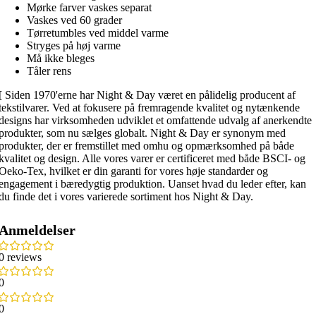
Mørke farver vaskes separat
Vaskes ved 60 grader
Tørretumbles ved middel varme
Stryges på høj varme
Må ikke bleges
Tåler rens
[ Siden 1970'erne har Night & Day været en pålidelig producent af
tekstilvarer. Ved at fokusere på fremragende kvalitet og nytænkende
designs har virksomheden udviklet et omfattende udvalg af anerkendte
produkter, som nu sælges globalt. Night & Day er synonym med
produkter, der er fremstillet med omhu og opmærksomhed på både
kvalitet og design. Alle vores varer er certificeret med både BSCI- og
Oeko-Tex, hvilket er din garanti for vores høje standarder og
engagement i bæredygtig produktion. Uanset hvad du leder efter, kan
du finde det i vores varierede sortiment hos Night & Day.
Anmeldelser
0 reviews
0
0