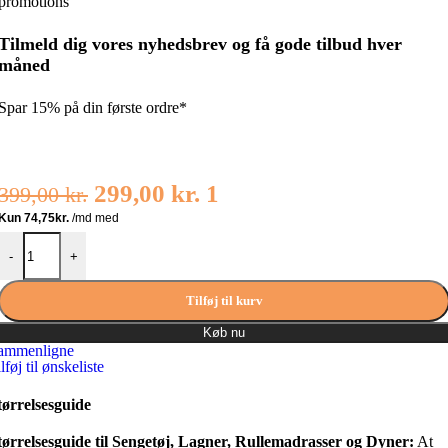
Tilmeld dig vores nyhedsbrev og få gode tilbud hver
måned
Spar 15% på din første ordre*
Den
Den
299,00
kr.
1
399,00
kr.
oprindelige
aktuelle
Night & Day Boxlagen jersey blå 180 x 200 cm antal
pris
pris
-
+
var:
er:
Tilføj til kurv
399,00 kr..
299,00 kr..
Køb nu
ammenligne
lføj til ønskeliste
tørrelsesguide
tørrelsesguide til Sengetøj, Lagner, Rullemadrasser og Dyner:
At