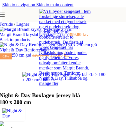
Skip to navigation
Skip to main content
Forside
/
Lagner
Margit Brandt krystal lysestage 25 cm
399,00
kr.
Back to products
Night & Day Renforcelagen
Den
Den
150 x 250 cm grå
199,00
kr.
320,00
kr.
-25%
oprindelige
aktuelle
pris
pris
var:
er:
320,00 kr..
199,00 kr..
Night & Day Boxlagen jersey blå
180 x 200 cm