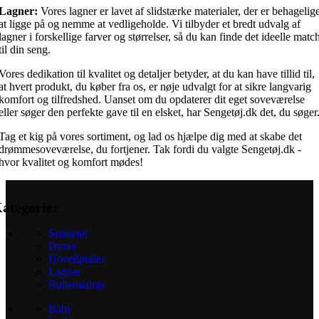
Lagner:
Vores lagner er lavet af slidstærke materialer, der er behagelig
at ligge på og nemme at vedligeholde. Vi tilbyder et bredt udvalg af
lagner i forskellige farver og størrelser, så du kan finde det ideelle matc
til din seng.
Vores dedikation til kvalitet og detaljer betyder, at du kan have tillid til,
at hvert produkt, du køber fra os, er nøje udvalgt for at sikre langvarig
komfort og tilfredshed. Uanset om du opdaterer dit eget soveværelse
eller søger den perfekte gave til en elsket, har Sengetøj.dk det, du søger
Tag et kig på vores sortiment, og lad os hjælpe dig med at skabe det
drømmesoveværelse, du fortjener. Tak fordi du valgte Sengetøj.dk -
hvor kvalitet og komfort mødes!
ategorier
Sengetøj
Dyner
Hovedpuder
Lagner
Rullemadras
Baby