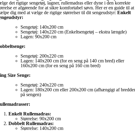
ælge det rigtige sengetøj, lagner, rullemadras eller dyne i den korrekte
tørrelse er afgørende for at sikre komfortabel søvn. Her er en guide til at
jælpe dig med at vælge de rigtige størrelser til dit sengeudstyr:
Enkelt
engeudstyr:
Sengetøj: 140x200 cm
Sengetøj: 140x220 cm (Enkeltsengetøj – ekstra længde)
Lagen: 90x200 cm
obbeltsenge:
Sengetøj: 200x220 cm
Lagen: 140x200 cm (for en seng på 140 cm bred) eller
160x200 cm (for en seng på 160 cm bred)
ing Size Senge:
Sengetøj: 240x220 cm
Lagen: 180x200 cm eller 200x200 cm (afhængigt af bredde
på sengen)
ullemadrasser:
Enkelt Rullemadras:
Størrelse: 90x200 cm
Dobbelt Rullemadras:
Størrelse: 140x200 cm