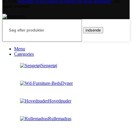
© 2026
Sengetøj dyner puder og lagner og bolig produkter
. All
rights reserved
indsende
Menu
Categories
Sengetøj
Dyner
Hovedpuder
Rullemadras