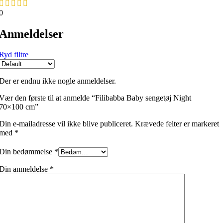
0
Anmeldelser
Ryd filtre
Der er endnu ikke nogle anmeldelser.
Vær den første til at anmelde “Filibabba Baby sengetøj Night
70×100 cm”
Din e-mailadresse vil ikke blive publiceret.
Krævede felter er markeret
med
*
Din bedømmelse
*
Din anmeldelse
*