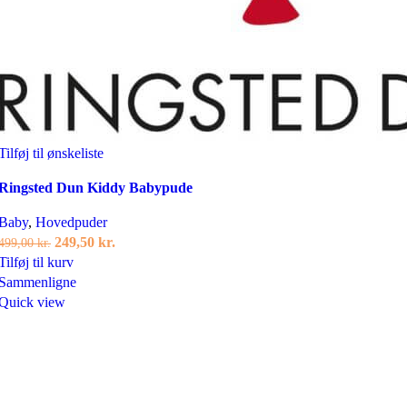
Tilføj til ønskeliste
Ringsted Dun Kiddy Babypude
Baby
,
Hovedpuder
Den
Den
249,50
kr.
499,00
kr.
oprindelige
aktuelle
Tilføj til kurv
pris
pris
Sammenligne
var:
er:
Quick view
499,00 kr..
249,50 kr..