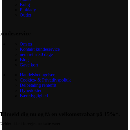
Bolig
Pinklady
Outlet
undeservice
Om os
Kontakt kundeservice
nem retur 30 dage
Blog
Gave kort
Handelsbetingelser
Cookies- & Privatlivspolitik
Delbetaling rentefrit
Dynedokter
Bæredygtighed
Tilmeld dig nu og få en velkomstrabat på 15%*.
Gælder ikke i forvejen nedsatte varer