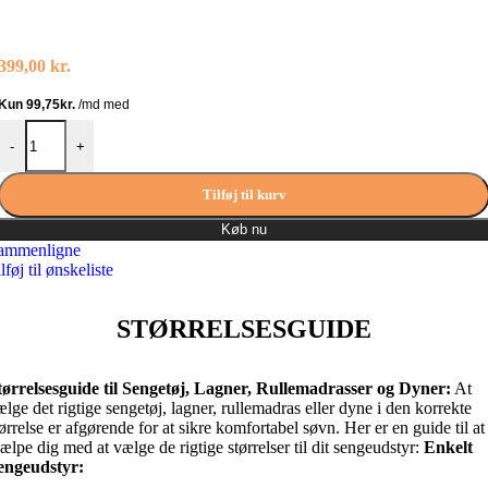
399,00
kr.
Filibabba Baby sengetøj Night 70x100 cm antal
-
+
Tilføj til kurv
Køb nu
ammenligne
lføj til ønskeliste
STØRRELSESGUIDE
tørrelsesguide til Sengetøj, Lagner, Rullemadrasser og Dyner:
At
ælge det rigtige sengetøj, lagner, rullemadras eller dyne i den korrekte
tørrelse er afgørende for at sikre komfortabel søvn. Her er en guide til at
jælpe dig med at vælge de rigtige størrelser til dit sengeudstyr:
Enkelt
engeudstyr: