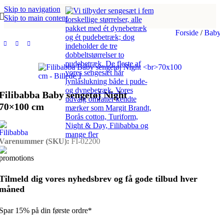
Skip to navigation
Skip to main content
Forside
/
Bab
Filibabba Baby sengetøj Night
70×100 cm
Varenummer (SKU):
FI-02200
Tilmeld dig vores nyhedsbrev og få gode tilbud hver
måned
Spar 15% på din første ordre*