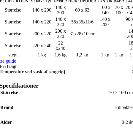
PECIFICATION
SENGETØJ
DYNER
HOVEDPUDER
JUNIOR
BABY
LA
140 x
100 x
70 x
70 
Størrelse
140 x 200
60 x 63
200
140
100
x 4
140 x
140 x
90 
Størrelse
140 x 220
55x35x11/6
220
200
200 x
14
Størrelse
200 x 220
31x28x10 cm
220
20
22
18
Størrelse
220 x 240
x240
2
vægt
1 kg
1,6 kg
1,2 kg
1 kg
1 kg
1
ize guide
Fri fragt
Temperatur ved vask af sengetøj
Specifikationer
Størrelse
70 × 100 cm
Brand
Filibabba
Alder
0-2 år