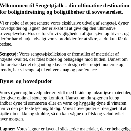
Velkommen til Sengetøj.dk - din ultimative destination
for boligindretning og boligtilbehør til soveværelset.
Vi er stolte af at præsentere vores eksklusive udvalg af sengetøj, dyner,
hovedpuder og lagner, der er skabt til at give dig den ultimative
soveoplevelse. Hos os forstår vi vigtigheden af god søvn og trivsel, og
derfor har vi nøje udvalgt vores produkter for at sikre, at du kun får det
bedste.
Sengetøj:
Vores sengetøjskollektion er fremstillet af materialer af
højeste kvalitet, der føles bløde og behagelige mod huden. Uanset om
du foretrækker et elegant og klassisk design eller noget moderne og
trendy, har vi sengetøj til enhver smag og præference.
Dyner og hovedpuder
Vores dyner og hovedpuder er fyldt med bløde og luksuriøse materialer
der giver optimal støtte og komfort. Uanset om du søger en let og
åndbar dyne til sommeren eller en varm og hyggelig dyne til vinteren,
har vi den perfekte løsning til dig. Vores hovedpuder er designet til at
støtte din nakke og skuldre, så du kan vågne op frisk og veludhvilet
hver morgen.
Lagner:
Vores lagner er lavet af slidstærke materialer, der er behagelig