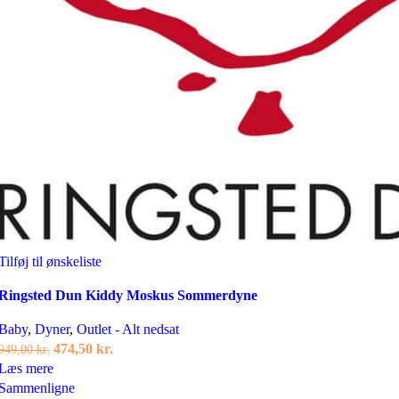
Tilføj til ønskeliste
Ringsted Dun Kiddy Moskus Sommerdyne
Baby
,
Dyner
,
Outlet - Alt nedsat
Den
Den
474,50
kr.
949,00
kr.
oprindelige
aktuelle
Læs mere
pris
pris
Sammenligne