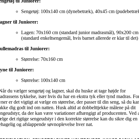
engetøj til Juniorer:
Sengetøj: 100x140 cm (dynebetræk), 40x45 cm (pudebetræ
agner til Juniorer:
Lagen: 70x160 cm (standard junior madrasmål), 90x200 cm
(standard enkeltsengemål, hvis barnet allerede er klar til det)
ullemadras til Juniorer:
Størrelse: 70x160 cm
yne til Juniorer:
Størrelse: 100x140 cm
år du vælger sengetøj og lagner, skal du huske at tage højde for
adrassens tykkelse, især hvis du har en ekstra tyk eller tynd madras. Fo
ner er det vigtigt at vælge en størrelse, der passer til din seng, så du ka
akke dig godt ind om natten. Husk altid at dobbelttjekke målene på dit
engeudstyr, da der kan være variationer afhængigt af producenten. Ved 
ælge det rigtige sengeudstyr i den korrekte størrelse kan du sikre dig en
ehagelig og afslappende søvnoplevelse hver nat.