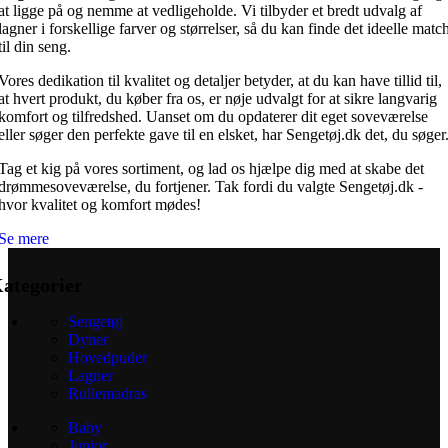
at ligge på og nemme at vedligeholde. Vi tilbyder et bredt udvalg af
lagner i forskellige farver og størrelser, så du kan finde det ideelle matc
til din seng.
Vores dedikation til kvalitet og detaljer betyder, at du kan have tillid til,
at hvert produkt, du køber fra os, er nøje udvalgt for at sikre langvarig
komfort og tilfredshed. Uanset om du opdaterer dit eget soveværelse
eller søger den perfekte gave til en elsket, har Sengetøj.dk det, du søger
Tag et kig på vores sortiment, og lad os hjælpe dig med at skabe det
drømmesoveværelse, du fortjener. Tak fordi du valgte Sengetøj.dk -
hvor kvalitet og komfort mødes!
Se mere
ategorier
Sengetøj
Dyner
Hovedpuder
Lagner
Rullemadras
Baby
Junior