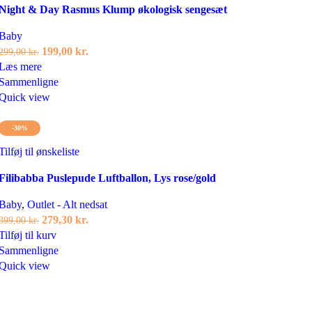
Night & Day Rasmus Klump økologisk sengesæt
Baby
Den
Den
199,00
kr.
299,00
kr.
oprindelige
aktuelle
Læs mere
pris
pris
Sammenligne
var:
er:
Quick view
299,00 kr..
199,00 kr..
-30%
Tilføj til ønskeliste
Filibabba Puslepude Luftballon, Lys rose/gold
Baby
,
Outlet - Alt nedsat
Den
Den
279,30
kr.
399,00
kr.
oprindelige
aktuelle
Tilføj til kurv
pris
pris
Sammenligne
var:
er:
Quick view
399,00 kr..
279,30 kr..