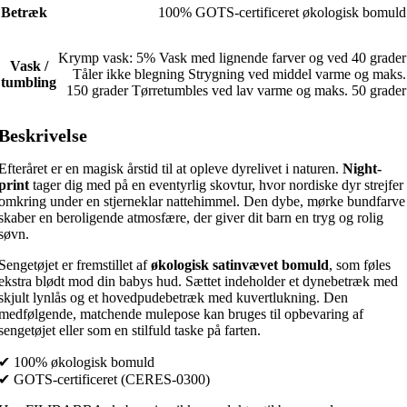
Betræk
100% GOTS-certificeret økologisk bomuld
Krymp vask: 5% Vask med lignende farver og ved 40 grader
Vask /
Tåler ikke blegning Strygning ved middel varme og maks.
tumbling
150 grader Tørretumbles ved lav varme og maks. 50 grader
Beskrivelse
Efteråret er en magisk årstid til at opleve dyrelivet i naturen.
Night-
print
tager dig med på en eventyrlig skovtur, hvor nordiske dyr strejfer
omkring under en stjerneklar nattehimmel. Den dybe, mørke bundfarve
skaber en beroligende atmosfære, der giver dit barn en tryg og rolig
søvn.
Sengetøjet er fremstillet af
økologisk satinvævet bomuld
, som føles
ekstra blødt mod din babys hud. Sættet indeholder et dynebetræk med
skjult lynlås og et hovedpudebetræk med kuvertlukning. Den
medfølgende, matchende mulepose kan bruges til opbevaring af
sengetøjet eller som en stilfuld taske på farten.
✔ 100% økologisk bomuld
✔ GOTS-certificeret (CERES-0300)