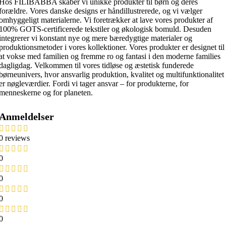
Hos FILIBABBA skaber vi unikke produkter til børn og deres
forældre. Vores danske designs er håndillustrerede, og vi vælger
omhyggeligt materialerne. Vi foretrækker at lave vores produkter af
100% GOTS-certificerede tekstiler og økologisk bomuld. Desuden
integrerer vi konstant nye og mere bæredygtige materialer og
produktionsmetoder i vores kollektioner. Vores produkter er designet til
at vokse med familien og fremme ro og fantasi i den moderne families
dagligdag. Velkommen til vores tidløse og æstetisk funderede
børneunivers, hvor ansvarlig produktion, kvalitet og multifunktionalitet
er nøgleværdier. Fordi vi tager ansvar – for produkterne, for
menneskerne og for planeten.
Anmeldelser
0 reviews
0
0
0
0