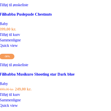
Tilføj til ønskeliste
Filibabba Puslepude Chestnuts
Baby
399,00
kr.
Tilføj til kurv
Sammenligne
Quick view
-50%
Tilføj til ønskeliste
Filibabba Musikuro Shooting star Dark blue
Baby
Den
Den
249,00
kr.
499,00
kr.
oprindelige
aktuelle
Tilføj til kurv
pris
pris
Sammenligne
var:
er:
Quick view
499,00 kr..
249,00 kr..