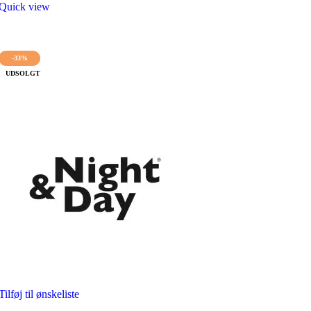
var:
er:
Quick view
949,00 kr..
474,50 kr..
-33%
UDSOLGT
Tilføj til ønskeliste