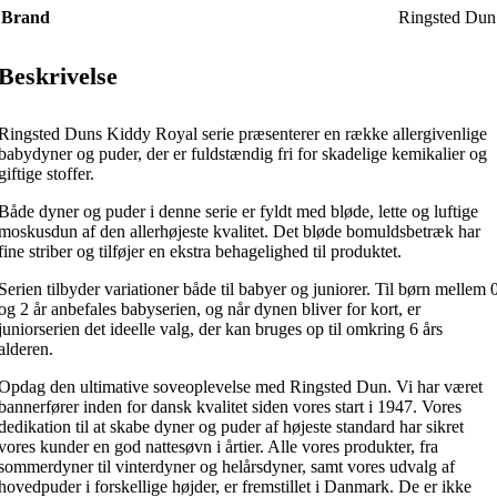
Brand
Ringsted Dun
Beskrivelse
Ringsted Duns Kiddy Royal serie præsenterer en række allergivenlige
babydyner og puder, der er fuldstændig fri for skadelige kemikalier og
giftige stoffer.
Både dyner og puder i denne serie er fyldt med bløde, lette og luftige
moskusdun af den allerhøjeste kvalitet. Det bløde bomuldsbetræk har
fine striber og tilføjer en ekstra behagelighed til produktet.
Serien tilbyder variationer både til babyer og juniorer. Til børn mellem 
og 2 år anbefales babyserien, og når dynen bliver for kort, er
juniorserien det ideelle valg, der kan bruges op til omkring 6 års
alderen.
Opdag den ultimative soveoplevelse med Ringsted Dun. Vi har været
bannerfører inden for dansk kvalitet siden vores start i 1947. Vores
dedikation til at skabe dyner og puder af højeste standard har sikret
vores kunder en god nattesøvn i årtier. Alle vores produkter, fra
sommerdyner til vinterdyner og helårsdyner, samt vores udvalg af
hovedpuder i forskellige højder, er fremstillet i Danmark. De er ikke