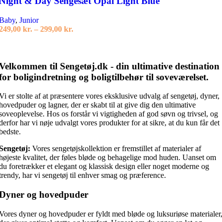
Night & Day Sengesæt Opal Light Blue
Baby
,
Junior
Prisinterval:
249,00
kr.
–
299,00
kr.
249,00 kr.
Vælg muligheder
til
Dette
299,00 kr.
vare
Velkommen til Sengetøj.dk - din ultimative destination
har
for boligindretning og boligtilbehør til soveværelset.
flere
varianter.
Vi er stolte af at præsentere vores eksklusive udvalg af sengetøj, dyner,
Mulighederne
hovedpuder og lagner, der er skabt til at give dig den ultimative
kan
soveoplevelse. Hos os forstår vi vigtigheden af god søvn og trivsel, og
vælges
derfor har vi nøje udvalgt vores produkter for at sikre, at du kun får det
på
bedste.
varesiden
Sengetøj:
Vores sengetøjskollektion er fremstillet af materialer af
højeste kvalitet, der føles bløde og behagelige mod huden. Uanset om
du foretrækker et elegant og klassisk design eller noget moderne og
trendy, har vi sengetøj til enhver smag og præference.
Dyner og hovedpuder
Vores dyner og hovedpuder er fyldt med bløde og luksuriøse materialer