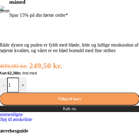
måned
Spar 15% på din første ordre*
Både dynen og puden er fyldt med bløde, lette og luftige moskusdun af
højeste kvalitet, og våret er en blød bomuld med fine striber.
Den
Den
249,50
kr.
499,00
kr.
oprindelige
aktuelle
Ringsted Dun Kiddy Babypude antal
pris
pris
-
+
var:
er:
Tilføj til kurv
499,00 kr..
249,50 kr..
Køb nu
ammenligne
lføj til ønskeliste
tørrelsesguide