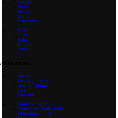
Sengetøj
Dyner
Hovedpuder
Lagner
Rullemadras
Baby
Junior
Bolig
Pinklady
Outlet
undeservice
Om os
Kontakt kundeservice
nem retur 30 dage
Blog
Gave kort
Handelsbetingelser
Cookies- & Privatlivspolitik
Delbetaling rentefrit