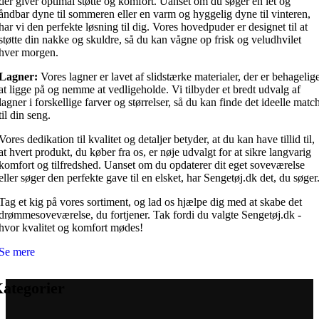
der giver optimal støtte og komfort. Uanset om du søger en let og
åndbar dyne til sommeren eller en varm og hyggelig dyne til vinteren,
har vi den perfekte løsning til dig. Vores hovedpuder er designet til at
støtte din nakke og skuldre, så du kan vågne op frisk og veludhvilet
hver morgen.
Lagner:
Vores lagner er lavet af slidstærke materialer, der er behagelig
at ligge på og nemme at vedligeholde. Vi tilbyder et bredt udvalg af
lagner i forskellige farver og størrelser, så du kan finde det ideelle matc
til din seng.
Vores dedikation til kvalitet og detaljer betyder, at du kan have tillid til,
at hvert produkt, du køber fra os, er nøje udvalgt for at sikre langvarig
komfort og tilfredshed. Uanset om du opdaterer dit eget soveværelse
eller søger den perfekte gave til en elsket, har Sengetøj.dk det, du søger
Tag et kig på vores sortiment, og lad os hjælpe dig med at skabe det
drømmesoveværelse, du fortjener. Tak fordi du valgte Sengetøj.dk -
hvor kvalitet og komfort mødes!
Se mere
ategorier