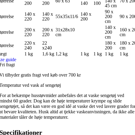
tørrelse
60 x 63
140 x
70 x 20
200
200
140
100
45 cm
90 x
140 x
140 x
140 x
tørrelse
55x35x11/6
200
90 x 20
220
220
200
cm
140 x
200 x
200 x
31x28x10
160 x 2
tørrelse
200
220
220
cm
cm
cm
220 x
22
180 x
180 x 2
tørrelse
240
x240
200
cm
ægt
1 kg
1,6 kg
1,2 kg
1 kg
1 kg
1 kg
1 kg
ize guide
Fri fragt
Vi tilbyder gratis fragt ved køb over 700 kr
Temperatur ved vask af sengetøj
For at bekæmpe husstøvmider anbefales det at vaske sengetøj ved
mindst 60 grader. Dog kan de høje temperaturer krympe og slide
sengetøjet, så det kan være en god idé at vaske det ved lavere grader fo
at bevare kvaliteten. Husk altid at tjekke vaskeanvisningen, da ikke alle
materialer tåler de høje temperaturer.
Specifikationer