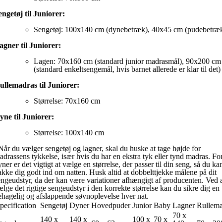
engetøj til Juniorer:
Sengetøj: 100x140 cm (dynebetræk), 40x45 cm (pudebetræ
agner til Juniorer:
Lagen: 70x160 cm (standard junior madrasmål), 90x200 cm
(standard enkeltsengemål, hvis barnet allerede er klar til det)
ullemadras til Juniorer:
Størrelse: 70x160 cm
yne til Juniorer:
Størrelse: 100x140 cm
år du vælger sengetøj og lagner, skal du huske at tage højde for
adrassens tykkelse, især hvis du har en ekstra tyk eller tynd madras. Fo
ner er det vigtigt at vælge en størrelse, der passer til din seng, så du ka
akke dig godt ind om natten. Husk altid at dobbelttjekke målene på dit
engeudstyr, da der kan være variationer afhængigt af producenten. Ved 
ælge det rigtige sengeudstyr i den korrekte størrelse kan du sikre dig en
ehagelig og afslappende søvnoplevelse hver nat.
pecification
Sengetøj
Dyner
Hovedpuder
Junior
Baby
Lagner
Rullema
70 x
140 x
140 x
100 x
70 x