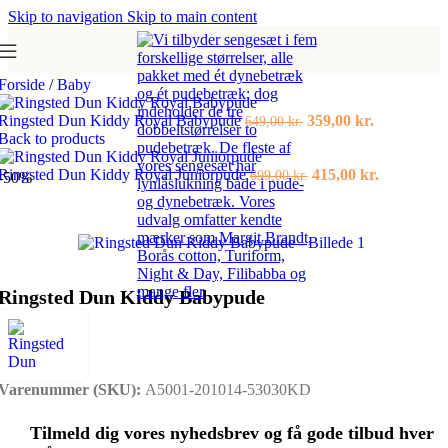
Skip to navigation
Skip to main content
Forside
/
Baby
Den
Den
Ringsted Dun Kiddy Royal Babypude
359,00
kr.
649,00
kr.
oprindelige
aktuelle
Back to products
pris
pris
var:
Den
er:
Den
Ringsted Dun Kiddy Royal Juniorpude
415,00
kr.
699,00
kr.
-50%
649,00 kr..
oprindelige
359,00 kr..
aktuelle
pris
pris
var:
er:
699,00 kr..
415,00 kr.
Ringsted Dun Kiddy Babypude
Varenummer (SKU):
A5001-201014-53030KD
Tilmeld dig vores nyhedsbrev og få gode tilbud hver