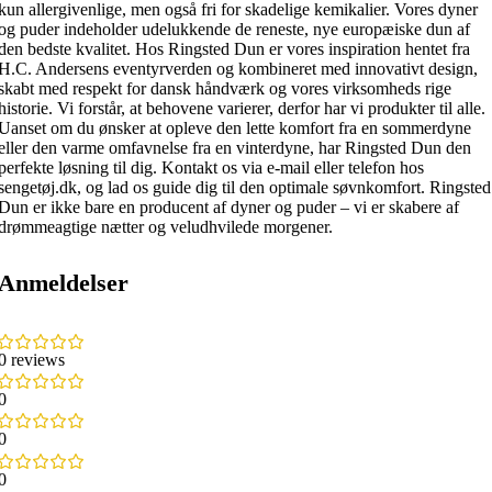
kun allergivenlige, men også fri for skadelige kemikalier. Vores dyner
og puder indeholder udelukkende de reneste, nye europæiske dun af
den bedste kvalitet. Hos Ringsted Dun er vores inspiration hentet fra
H.C. Andersens eventyrverden og kombineret med innovativt design,
skabt med respekt for dansk håndværk og vores virksomheds rige
historie. Vi forstår, at behovene varierer, derfor har vi produkter til alle.
Uanset om du ønsker at opleve den lette komfort fra en sommerdyne
eller den varme omfavnelse fra en vinterdyne, har Ringsted Dun den
perfekte løsning til dig. Kontakt os via e-mail eller telefon hos
sengetøj.dk, og lad os guide dig til den optimale søvnkomfort. Ringsted
Dun er ikke bare en producent af dyner og puder – vi er skabere af
drømmeagtige nætter og veludhvilede morgener.
Anmeldelser
0 reviews
0
0
0