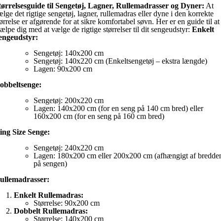
tørrelsesguide til Sengetøj, Lagner, Rullemadrasser og Dyner:
At
ælge det rigtige sengetøj, lagner, rullemadras eller dyne i den korrekte
tørrelse er afgørende for at sikre komfortabel søvn. Her er en guide til at
jælpe dig med at vælge de rigtige størrelser til dit sengeudstyr:
Enkelt
engeudstyr:
Sengetøj: 140x200 cm
Sengetøj: 140x220 cm (Enkeltsengetøj – ekstra længde)
Lagen: 90x200 cm
obbeltsenge:
Sengetøj: 200x220 cm
Lagen: 140x200 cm (for en seng på 140 cm bred) eller
160x200 cm (for en seng på 160 cm bred)
ing Size Senge:
Sengetøj: 240x220 cm
Lagen: 180x200 cm eller 200x200 cm (afhængigt af bredde
på sengen)
ullemadrasser:
Enkelt Rullemadras:
Størrelse: 90x200 cm
Dobbelt Rullemadras:
Størrelse: 140x200 cm