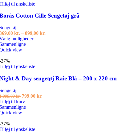
Tilføj til ønskeliste
Borås Cotton Cille Sengetøj grå
Sengetøj
Prisinterval:
369,00
kr.
–
899,00
kr.
Dette
369,00 kr.
Vælg muligheder
vare
til
Sammenligne
har
899,00 kr.
Quick view
flere
varianter.
-27%
Mulighederne
Tilføj til ønskeliste
kan
vælges
Night & Day sengetøj Raie Blå – 200 x 220 cm
på
varesiden
Sengetøj
Den
Den
799,00
kr.
1.099,00
kr.
oprindelige
aktuelle
Tilføj til kurv
pris
pris
Sammenligne
var:
er:
Quick view
1.099,00 kr..
799,00 kr..
-37%
Tilføj til ønskeliste