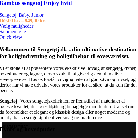
Bambus sengetøj Enjoy hvid
Sengetøj
,
Baby
,
Junior
Prisinterval:
169,00
kr.
–
949,00
kr.
Dette
169,00 kr.
Vælg muligheder
vare
til
Sammenligne
har
949,00 kr.
Quick view
flere
varianter.
Velkommen til Sengetøj.dk - din ultimative destination
Mulighederne
for boligindretning og boligtilbehør til soveværelset.
kan
vælges
Vi er stolte af at præsentere vores eksklusive udvalg af sengetøj, dyner,
på
hovedpuder og lagner, der er skabt til at give dig den ultimative
varesiden
soveoplevelse. Hos os forstår vi vigtigheden af god søvn og trivsel, og
derfor har vi nøje udvalgt vores produkter for at sikre, at du kun får det
bedste.
Sengetøj:
Vores sengetøjskollektion er fremstillet af materialer af
højeste kvalitet, der føles bløde og behagelige mod huden. Uanset om
du foretrækker et elegant og klassisk design eller noget moderne og
trendy, har vi sengetøj til enhver smag og præference.
ategorier
Dyner og hovedpuder