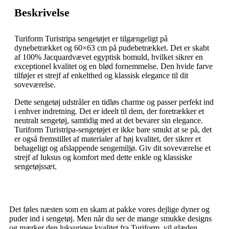
Beskrivelse
Turiform Turistripa sengetøjet er tilgængeligt på
dynebetrækket og 60×63 cm på pudebetrækket. Det er skabt
af 100% Jacquardvævet egyptisk bomuld, hvilket sikrer en
exceptionel kvalitet og en blød fornemmelse. Den hvide farve
tilføjer et strejf af enkelthed og klassisk elegance til dit
soveværelse.
Dette sengetøj udstråler en tidløs charme og passer perfekt ind
i enhver indretning. Det er ideelt til dem, der foretrækker et
neutralt sengetøj, samtidig med at det bevarer sin elegance.
Turiform Turistripa-sengetøjet er ikke bare smukt at se på, det
er også fremstillet af materialer af høj kvalitet, der sikrer et
behageligt og afslappende sengemiljø. Giv dit soveværelse et
strejf af luksus og komfort med dette enkle og klassiske
sengetøjssæt.
Det føles næsten som en skam at pakke vores dejlige dyner og
puder ind i sengetøj. Men når du ser de mange smukke designs
og mærker den luksuriøse kvalitet fra Turiform, vil glæden