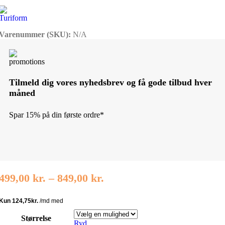
Varenummer (SKU):
N/A
Tilmeld dig vores nyhedsbrev og få gode tilbud hver
måned
Spar 15% på din første ordre*
Prisinterval:
499,00
kr.
–
849,00
kr.
499,00 kr.
til
849,00 kr.
Størrelse
Ryd