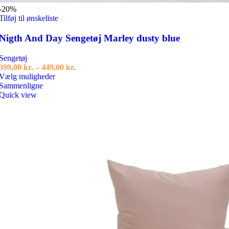
-20%
Tilføj til ønskeliste
Nigth And Day Sengetøj Marley dusty blue
Sengetøj
Prisinterval:
399,00
kr.
–
449,00
kr.
Dette
399,00 kr.
Vælg muligheder
vare
til
Sammenligne
har
449,00 kr.
Quick view
flere
varianter.
Mulighederne
kan
vælges
på
varesiden