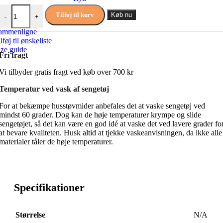
Turiform Turistripa sengetøj antal
Tilføj til kurv
Køb nu
-
+
ammenligne
lføj til ønskeliste
ize guide
Fri fragt
Vi tilbyder gratis fragt ved køb over 700 kr
Temperatur ved vask af sengetøj
For at bekæmpe husstøvmider anbefales det at vaske sengetøj ved
mindst 60 grader. Dog kan de høje temperaturer krympe og slide
sengetøjet, så det kan være en god idé at vaske det ved lavere grader fo
at bevare kvaliteten. Husk altid at tjekke vaskeanvisningen, da ikke alle
materialer tåler de høje temperaturer.
Specifikationer
Størrelse
N/A