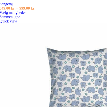
Sengetøj
Prisinterval:
649,00
kr.
–
999,00
kr.
Dette
649,00 kr.
Vælg muligheder
vare
til
Sammenligne
har
999,00 kr.
Quick view
flere
varianter.
Mulighederne
kan
vælges
på
varesiden