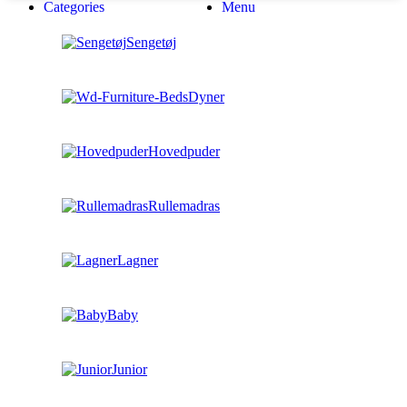
Categories
Menu
Sengetøj
Dyner
Hovedpuder
Rullemadras
Lagner
Baby
Junior