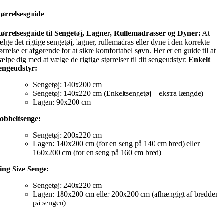
tørrelsesguide
tørrelsesguide til Sengetøj, Lagner, Rullemadrasser og Dyner:
At
ælge det rigtige sengetøj, lagner, rullemadras eller dyne i den korrekte
tørrelse er afgørende for at sikre komfortabel søvn. Her er en guide til at
jælpe dig med at vælge de rigtige størrelser til dit sengeudstyr:
Enkelt
engeudstyr:
Sengetøj: 140x200 cm
Sengetøj: 140x220 cm (Enkeltsengetøj – ekstra længde)
Lagen: 90x200 cm
obbeltsenge:
Sengetøj: 200x220 cm
Lagen: 140x200 cm (for en seng på 140 cm bred) eller
160x200 cm (for en seng på 160 cm bred)
ing Size Senge:
Sengetøj: 240x220 cm
Lagen: 180x200 cm eller 200x200 cm (afhængigt af bredde
på sengen)