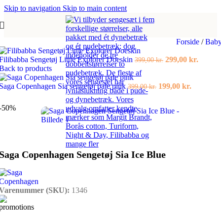
Skip to navigation
Skip to main content
Forside
/
Bab
Den
Den
Filibabba Sengetøj Little Explorer Doeskin
299,00
kr.
399,00
kr.
oprindelige
aktuell
Back to products
pris
pris
Den
var:
Den
er:
Saga Copenhagen Sia sengetøj pale pink
199,00
kr.
399,00
kr.
oprindelige
399,00 kr..
aktuelle
299,00 
pris
pris
-50%
var:
er:
399,00 kr..
199,00 kr
Saga Copenhagen Sengetøj Sia Ice Blue
Varenummer (SKU):
1346