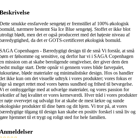
Beskrivelse
Dette smukke ensfarvede sengetøj er fremstillet af 100% økologisk
bomuld, nærmere bestemt Sia Ice Blue sengetøj. Stoffet er ikke blot
utroligt blødt, men det er også produceret med det højeste niveau af
bæredygtighed, da det er GOTS-certificeret økologisk bomuld.
SAGA Copenhagen - Bæredygtigt design til de små Vi forstår, at små
børn er følsomme og sensitive, og derfor har vi i SAGA Copenhagen
en mission om at skabe beroligende omgivelser, der giver dem den
bedst mulige start. Dette opnår vi gennem vores blide farvepalet,
luksuriøse, bløde materialer og minimalistiske design. Hos os handler
det ikke kun om det visuelle udtryk i vores produkter; vores fokus er
lige så meget rettet mod vores børns sundhed og frihed til bevægelse.
Vi er omhyggelige med at udvælge materialer, og vores passion for
tekstiler af høj kvalitet er vores kerneværdi. Hver tråd i vores produkter
er nøje overvejet og udvalgt for at skabe de mest lækre og sunde
økologiske produkter til dine børn og dit hjem. Vi tror på, at vores
bæredygtige tilgang til design kan skabe en positiv forskel i små liv og
gøre hjemmet til et trygt og roligt sted for hele familien.
Anmeldelser