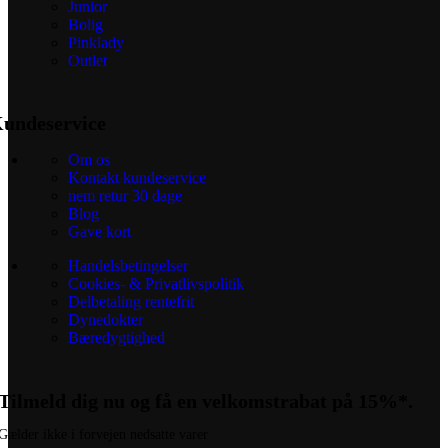
Junior
Bolig
Pinklady
Outlet
undeservice
Om os
Kontakt kundeservice
nem retur 30 dage
Blog
Gave kort
Handelsbetingelser
Cookies- & Privatlivspolitik
Delbetaling rentefrit
Dynedokter
Bæredygtighed
Tilmeld dig nu og få en velkomstrabat på 15%*.
Gælder ikke i forvejen nedsatte varer