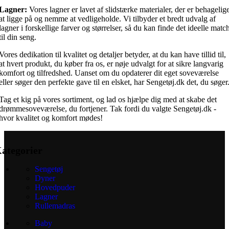
Lagner:
Vores lagner er lavet af slidstærke materialer, der er behagelig
at ligge på og nemme at vedligeholde. Vi tilbyder et bredt udvalg af
lagner i forskellige farver og størrelser, så du kan finde det ideelle matc
til din seng.
Vores dedikation til kvalitet og detaljer betyder, at du kan have tillid til,
at hvert produkt, du køber fra os, er nøje udvalgt for at sikre langvarig
komfort og tilfredshed. Uanset om du opdaterer dit eget soveværelse
eller søger den perfekte gave til en elsket, har Sengetøj.dk det, du søger
Tag et kig på vores sortiment, og lad os hjælpe dig med at skabe det
drømmesoveværelse, du fortjener. Tak fordi du valgte Sengetøj.dk -
hvor kvalitet og komfort mødes!
ategorier
Sengetøj
Dyner
Hovedpuder
Lagner
Rullemadras
Baby