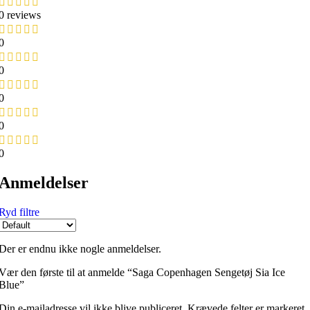
0 reviews
0
0
0
0
0
Anmeldelser
Ryd filtre
Der er endnu ikke nogle anmeldelser.
Vær den første til at anmelde “Saga Copenhagen Sengetøj Sia Ice
Blue”
Din e-mailadresse vil ikke blive publiceret.
Krævede felter er markeret