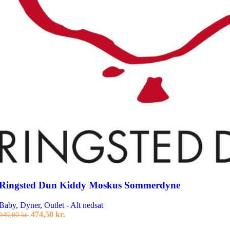
Ringsted Dun Kiddy Moskus Sommerdyne
Baby
,
Dyner
,
Outlet - Alt nedsat
Den
Den
474,50
kr.
949,00
kr.
oprindelige
aktuelle
Læs mere