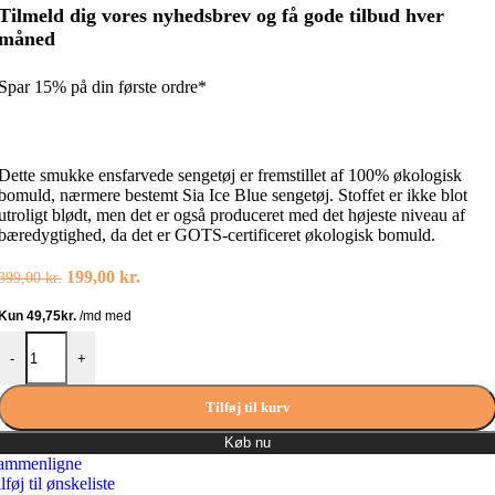
Tilmeld dig vores nyhedsbrev og få gode tilbud hver
måned
Spar 15% på din første ordre*
Dette smukke ensfarvede sengetøj er fremstillet af 100% økologisk
bomuld, nærmere bestemt Sia Ice Blue sengetøj. Stoffet er ikke blot
utroligt blødt, men det er også produceret med det højeste niveau af
bæredygtighed, da det er GOTS-certificeret økologisk bomuld.
Den
Den
199,00
kr.
399,00
kr.
oprindelige
aktuelle
pris
pris
var:
er:
Saga Copenhagen Sengetøj Sia Ice Blue antal
399,00 kr..
199,00 kr..
-
+
Tilføj til kurv
Køb nu
ammenligne
lføj til ønskeliste