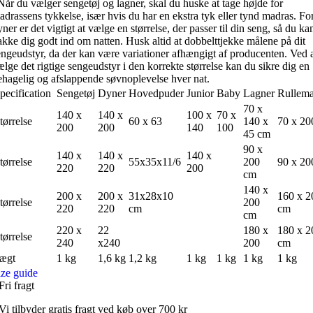
år du vælger sengetøj og lagner, skal du huske at tage højde for
adrassens tykkelse, især hvis du har en ekstra tyk eller tynd madras. Fo
ner er det vigtigt at vælge en størrelse, der passer til din seng, så du ka
akke dig godt ind om natten. Husk altid at dobbelttjekke målene på dit
engeudstyr, da der kan være variationer afhængigt af producenten. Ved 
ælge det rigtige sengeudstyr i den korrekte størrelse kan du sikre dig en
ehagelig og afslappende søvnoplevelse hver nat.
pecification
Sengetøj
Dyner
Hovedpuder
Junior
Baby
Lagner
Rullema
70 x
140 x
140 x
100 x
70 x
tørrelse
60 x 63
140 x
70 x 20
200
200
140
100
45 cm
90 x
140 x
140 x
140 x
tørrelse
55x35x11/6
200
90 x 20
220
220
200
cm
140 x
200 x
200 x
31x28x10
160 x 2
tørrelse
200
220
220
cm
cm
cm
220 x
22
180 x
180 x 2
tørrelse
240
x240
200
cm
ægt
1 kg
1,6 kg
1,2 kg
1 kg
1 kg
1 kg
1 kg
ize guide
Fri fragt
Vi tilbyder gratis fragt ved køb over 700 kr