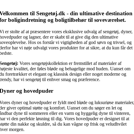
pris
pris
var:
er:
949,00 kr..
474,50 kr..
Velkommen til Sengetøj.dk - din ultimative destination
for boligindretning og boligtilbehør til soveværelset.
Vi er stolte af at præsentere vores eksklusive udvalg af sengetøj, dyner,
hovedpuder og lagner, der er skabt til at give dig den ultimative
soveoplevelse. Hos os forstår vi vigtigheden af god søvn og trivsel, og
derfor har vi nøje udvalgt vores produkter for at sikre, at du kun får det
bedste.
Sengetøj:
Vores sengetøjskollektion er fremstillet af materialer af
højeste kvalitet, der føles bløde og behagelige mod huden. Uanset om
du foretrækker et elegant og klassisk design eller noget moderne og
trendy, har vi sengetøj til enhver smag og præference.
Dyner og hovedpuder
Vores dyner og hovedpuder er fyldt med bløde og luksuriøse materialer
der giver optimal støtte og komfort. Uanset om du søger en let og
åndbar dyne til sommeren eller en varm og hyggelig dyne til vinteren,
har vi den perfekte løsning til dig. Vores hovedpuder er designet til at
støtte din nakke og skuldre, så du kan vågne op frisk og veludhvilet
hver morgen.