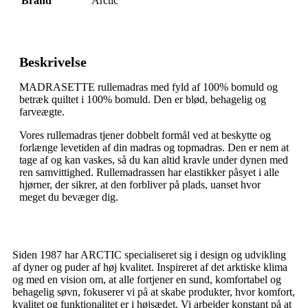
Brand
Arctic
Beskrivelse
MADRASETTE rullemadras med fyld af 100% bomuld og
betræk quiltet i 100% bomuld. Den er blød, behagelig og
farveægte.
Vores rullemadras tjener dobbelt formål ved at beskytte og
forlænge levetiden af din madras og topmadras. Den er nem at
tage af og kan vaskes, så du kan altid kravle under dynen med
ren samvittighed. Rullemadrassen har elastikker påsyet i alle
hjørner, der sikrer, at den forbliver på plads, uanset hvor
meget du bevæger dig.
Siden 1987 har ARCTIC specialiseret sig i design og udvikling
af dyner og puder af høj kvalitet. Inspireret af det arktiske klima
og med en vision om, at alle fortjener en sund, komfortabel og
behagelig søvn, fokuserer vi på at skabe produkter, hvor komfort,
kvalitet og funktionalitet er i højsædet. Vi arbejder konstant på at