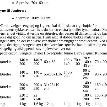
Størrelse: 70x160 cm
yne til Juniorer:
Størrelse: 100x140 cm
år du vælger sengetøj og lagner, skal du huske at tage højde for
adrassens tykkelse, især hvis du har en ekstra tyk eller tynd madras. Fo
ner er det vigtigt at vælge en størrelse, der passer til din seng, så du ka
akke dig godt ind om natten. Husk altid at dobbelttjekke målene på dit
engeudstyr, da der kan være variationer afhængigt af producenten. Ved 
ælge det rigtige sengeudstyr i den korrekte størrelse kan du sikre dig en
ehagelig og afslappende søvnoplevelse hver nat.
pecification
Sengetøj
Dyner
Hovedpuder
Junior
Baby
Lagner
Rullema
70 x
140 x
140 x
100 x
70 x
tørrelse
60 x 63
140 x
70 x 20
200
200
140
100
45 cm
90 x
140 x
140 x
140 x
tørrelse
55x35x11/6
200
90 x 20
220
220
200
cm
140 x
200 x
200 x
31x28x10
160 x 2
tørrelse
200
220
220
cm
cm
cm
220 x
22
180 x
180 x 2
tørrelse
240
x240
200
cm
ægt
1 kg
1,6 kg
1,2 kg
1 kg
1 kg
1 kg
1 kg