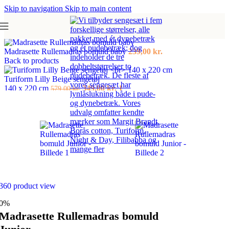
Skip to navigation
Skip to main content
Forside
/
Rullemadras
Madrasette Rullemadras bomuld baby
239,00
kr.
Back to products
Turiform Lilly Beige sengetøj
Den
Den
140 x 220 cm
349,00
kr.
1
579,00
kr.
oprindelige
aktuelle
pris
pris
var:
er:
579,00 kr..
349,00 kr..
360 product view
0%
Madrasette Rullemadras bomuld