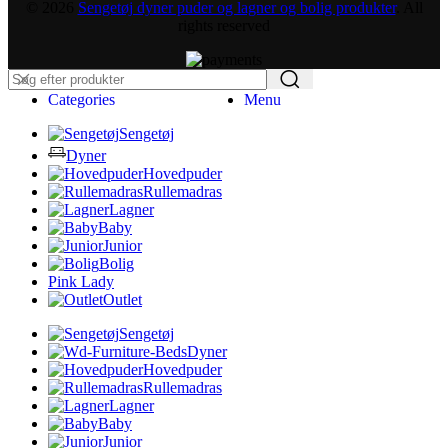
© 2026
Sengetøj dyner puder og lagner og bolig produkter
. All
rights reserved
Categories
Menu
Sengetøj
Dyner
Hovedpuder
Rullemadras
Lagner
Baby
Junior
Bolig
Pink Lady
Outlet
Sengetøj
Dyner
Hovedpuder
Rullemadras
Lagner
Baby
Junior