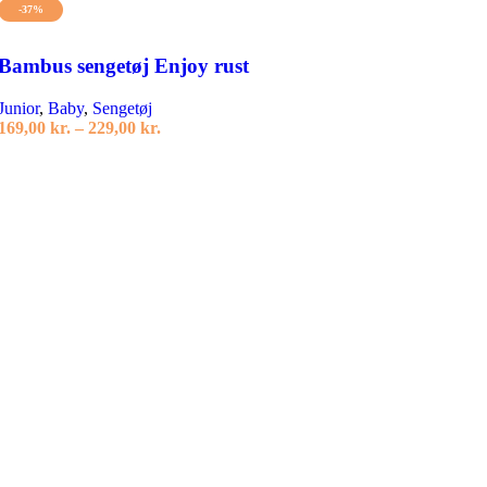
-37%
Bambus sengetøj Enjoy rust
Junior
,
Baby
,
Sengetøj
Prisinterval:
169,00
kr.
–
229,00
kr.
169,00 kr.
Vælg muligheder
til
Dette
229,00 kr.
vare
har
flere
varianter.
Mulighederne
kan
vælges
på
varesiden