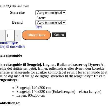
Størrelse
Arctic
Brand
Ryd
Madrasette Rullemadras bomuld Junior antal
Tilføj til kurv
Køb nu
-
+
ammenligne
lføj til ønskeliste
tørrelsesguide
tørrelsesguide til Sengetøj, Lagner, Rullemadrasser og Dyner:
At
ælge det rigtige sengetøj, lagner, rullemadras eller dyne i den korrekte
tørrelse er afgørende for at sikre komfortabel søvn. Her er en guide til at
jælpe dig med at vælge de rigtige størrelser til dit sengeudstyr:
Enkelt
engeudstyr:
Sengetøj: 140x200 cm
Sengetøj: 140x220 cm (Enkeltsengetøj – ekstra længde)
Lagen: 90x200 cm
obbeltsenge: