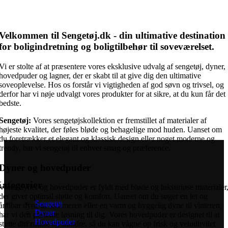
Velkommen til Sengetøj.dk - din ultimative destination
for boligindretning og boligtilbehør til soveværelset.
Vi er stolte af at præsentere vores eksklusive udvalg af sengetøj, dyner,
hovedpuder og lagner, der er skabt til at give dig den ultimative
soveoplevelse. Hos os forstår vi vigtigheden af god søvn og trivsel, og
derfor har vi nøje udvalgt vores produkter for at sikre, at du kun får det
bedste.
Sengetøj:
Vores sengetøjskollektion er fremstillet af materialer af
højeste kvalitet, der føles bløde og behagelige mod huden. Uanset om
du foretrækker et elegant og klassisk design eller noget moderne og
trendy, har vi sengetøj til enhver smag og præference.
Dyner og hovedpuder
ategorier
Vores dyner og hovedpuder er fyldt med bløde og luksuriøse materialer
der giver optimal støtte og komfort. Uanset om du søger en let og
Sengetøj
åndbar dyne til sommeren eller en varm og hyggelig dyne til vinteren,
Dyner
har vi den perfekte løsning til dig. Vores hovedpuder er designet til at
Hovedpuder
støtte din nakke og skuldre, så du kan vågne op frisk og veludhvilet