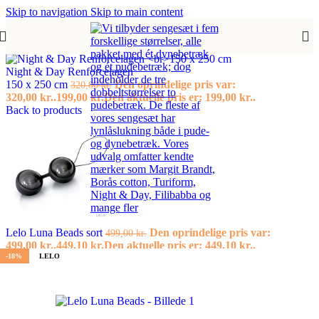
Skip to navigation
Skip to main content
Forside
/
Pink Lady
Night & Day Renforcelagen
150 x 250 cm
Den oprindelige pris var:
320,00
kr.
320,00 kr..
199,00
kr.
Den aktuelle pris er: 199,00 kr..
Back to products
Lelo Luna Beads sort
Den oprindelige pris var:
499,00
kr.
499,00 kr..
449,10
kr.
Den aktuelle pris er: 449,10 kr..
-18%
LELO