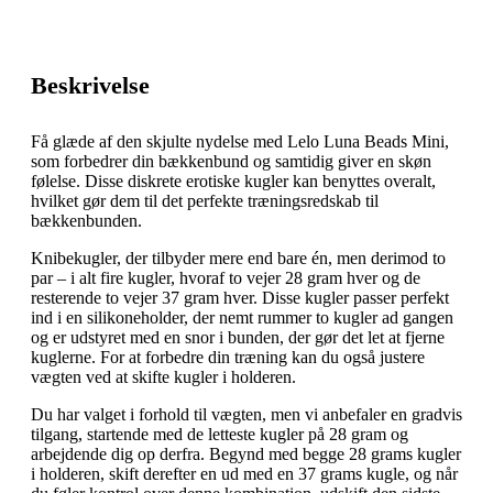
Beskrivelse
Få glæde af den skjulte nydelse med Lelo Luna Beads Mini,
som forbedrer din bækkenbund og samtidig giver en skøn
følelse. Disse diskrete erotiske kugler kan benyttes overalt,
hvilket gør dem til det perfekte træningsredskab til
bækkenbunden.
Knibekugler, der tilbyder mere end bare én, men derimod to
par – i alt fire kugler, hvoraf to vejer 28 gram hver og de
resterende to vejer 37 gram hver. Disse kugler passer perfekt
ind i en silikoneholder, der nemt rummer to kugler ad gangen
og er udstyret med en snor i bunden, der gør det let at fjerne
kuglerne. For at forbedre din træning kan du også justere
vægten ved at skifte kugler i holderen.
Du har valget i forhold til vægten, men vi anbefaler en gradvis
tilgang, startende med de letteste kugler på 28 gram og
arbejdende dig op derfra. Begynd med begge 28 grams kugler
i holderen, skift derefter en ud med en 37 grams kugle, og når