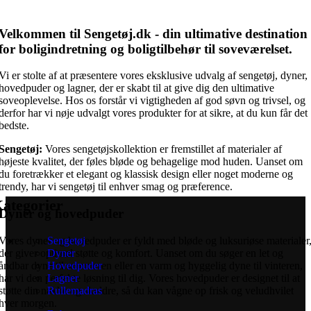
Velkommen til Sengetøj.dk - din ultimative destination
for boligindretning og boligtilbehør til soveværelset.
Vi er stolte af at præsentere vores eksklusive udvalg af sengetøj, dyner,
hovedpuder og lagner, der er skabt til at give dig den ultimative
soveoplevelse. Hos os forstår vi vigtigheden af god søvn og trivsel, og
derfor har vi nøje udvalgt vores produkter for at sikre, at du kun får det
bedste.
Sengetøj:
Vores sengetøjskollektion er fremstillet af materialer af
højeste kvalitet, der føles bløde og behagelige mod huden. Uanset om
du foretrækker et elegant og klassisk design eller noget moderne og
trendy, har vi sengetøj til enhver smag og præference.
ategorier
Dyner og hovedpuder
Vores dyner og hovedpuder er fyldt med bløde og luksuriøse materialer
Sengetøj
der giver optimal støtte og komfort. Uanset om du søger en let og
Dyner
åndbar dyne til sommeren eller en varm og hyggelig dyne til vinteren,
Hovedpuder
har vi den perfekte løsning til dig. Vores hovedpuder er designet til at
Lagner
støtte din nakke og skuldre, så du kan vågne op frisk og veludhvilet
Rullemadras
hver morgen.