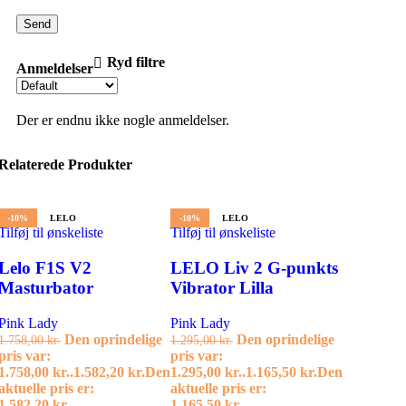
Ryd filtre
Anmeldelser
Der er endnu ikke nogle anmeldelser.
Relaterede Produkter
-10%
LELO
-10%
LELO
Tilføj til ønskeliste
Tilføj til ønskeliste
Lelo F1S V2
LELO Liv 2 G-punkts
Masturbator
Vibrator Lilla
Pink Lady
Pink Lady
Den oprindelige
Den oprindelige
1.758,00
kr.
1.295,00
kr.
pris var:
pris var:
1.758,00 kr..
1.582,20
kr.
Den
1.295,00 kr..
1.165,50
kr.
Den
aktuelle pris er:
aktuelle pris er:
1.582,20 kr..
1.165,50 kr..