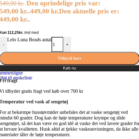
Den oprindelige pris var:
549,00
kr.
549,00 kr..
449,00
kr.
Den aktuelle pris er:
449,00 kr..
Lelo Luna Beads antal
-
+
Tilføj til kurv
Køb nu
ammenligne
lføj til ønskeliste
Fri fragt
Vi tilbyder gratis fragt ved køb over 700 kr
Temperatur ved vask af sengetøj
For at bekæmpe husstøvmider anbefales det at vaske sengetøj ved
mindst 60 grader. Dog kan de høje temperaturer krympe og slide
sengetøjet, så det kan være en god idé at vaske det ved lavere grader fo
at bevare kvaliteten. Husk altid at tjekke vaskeanvisningen, da ikke alle
materialer tåler de høje temperaturer.