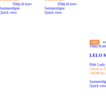
Tilføj til kurv
Tilføj til kurv
Sammenligne
Sammenligne
Quick view
Quick view
-10%
L
Tilføj til ø
LELO Mi
Pink Lady
D
749,00
kr.
749,00 kr.
Sammenli
Quick vie