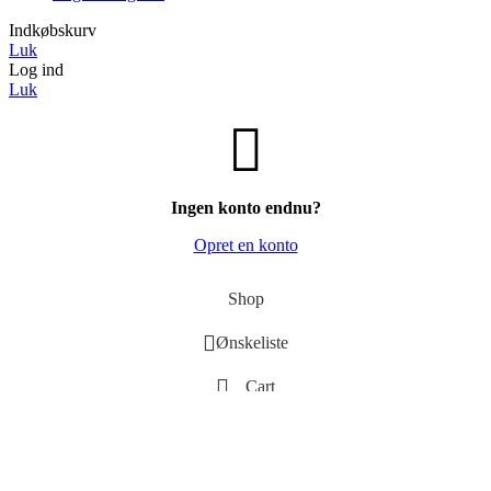
Indkøbskurv
Luk
Log ind
Luk
Ingen konto endnu?
Opret en konto
Shop
Ønskeliste
Cart
My account
Vi bruger cookies til at forbedre din oplevelse på vores hjemmeside.
Ved at browse på denne hjemmeside accepterer du vores brug af