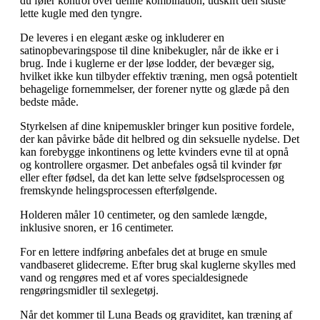
du føler kontrol over denne kombination, udskift den sidste
lette kugle med den tyngre.
De leveres i en elegant æske og inkluderer en
satinopbevaringspose til dine knibekugler, når de ikke er i
brug. Inde i kuglerne er der løse lodder, der bevæger sig,
hvilket ikke kun tilbyder effektiv træning, men også potentielt
behagelige fornemmelser, der forener nytte og glæde på den
bedste måde.
Styrkelsen af dine knipemuskler bringer kun positive fordele,
der kan påvirke både dit helbred og din seksuelle nydelse. Det
kan forebygge inkontinens og lette kvinders evne til at opnå
og kontrollere orgasmer. Det anbefales også til kvinder før
eller efter fødsel, da det kan lette selve fødselsprocessen og
fremskynde helingsprocessen efterfølgende.
Holderen måler 10 centimeter, og den samlede længde,
inklusive snoren, er 16 centimeter.
For en lettere indføring anbefales det at bruge en smule
vandbaseret glidecreme. Efter brug skal kuglerne skylles med
vand og rengøres med et af vores specialdesignede
rengøringsmidler til sexlegetøj.
Når det kommer til Luna Beads og graviditet, kan træning af