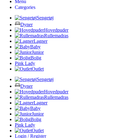
Menu
Categories
Sengetøj
Dyner
Hovedpuder
Rullemadras
Lagner
Baby
Junior
Bolig
Pink Lady
Outlet
Sengetøj
Dyner
Hovedpuder
Rullemadras
Lagner
Baby
Junior
Bolig
Pink Lady
Outlet
Login / Register