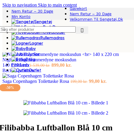
Skip to navigation
Skip to main content
Gavekort
Nem Retur – 30 Dage
Nem Retur – 30 Dage
Min Konto
Velkommen Til Sengetøj.dk
Sengetøj
Dyner
Hovedpuder
Rullemadras
Lagner
Forside
/
Junior
/
Filibabba Luftballon Blå 10 cm
Baby
Junior
Bolig
Night & Day Sommerdyne moskusdun
Pink Lady
Den
Den
140 x 220 cm
899,00
kr.
1.539,00
kr.
Outlet
oprindelige
aktuelle
Back to products
pris
pris
var:
er:
Den
Den
Saga Copenhagen Toilettaske Rosa
99,00
kr.
199,00
kr.
1.539,00 kr..
899,00 kr..
oprindelige
aktuelle
-50%
pris
pris
var:
er:
199,00 kr..
99,00 kr..
Filibabba Luftballon Blå 10 cm