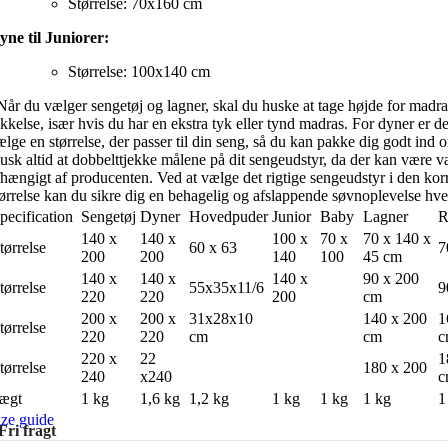
Størrelse: 70x160 cm
yne til Juniorer:
Størrelse: 100x140 cm
år du vælger sengetøj og lagner, skal du huske at tage højde for madr
ykkelse, især hvis du har en ekstra tyk eller tynd madras. For dyner er det
ælge en størrelse, der passer til din seng, så du kan pakke dig godt ind 
usk altid at dobbelttjekke målene på dit sengeudstyr, da der kan være va
fhængigt af producenten. Ved at vælge det rigtige sengeudstyr i den kor
tørrelse kan du sikre dig en behagelig og afslappende søvnoplevelse hve
pecification
Sengetøj
Dyner
Hovedpuder
Junior
Baby
Lagner
R
140 x
140 x
100 x
70 x
70 x 140 x
tørrelse
60 x 63
7
200
200
140
100
45 cm
140 x
140 x
140 x
90 x 200
tørrelse
55x35x11/6
9
220
220
200
cm
200 x
200 x
31x28x10
140 x 200
1
tørrelse
220
220
cm
cm
c
220 x
22
1
tørrelse
180 x 200
240
x240
c
ægt
1 kg
1,6 kg
1,2 kg
1 kg
1 kg
1 kg
1
ize guide
Fri fragt