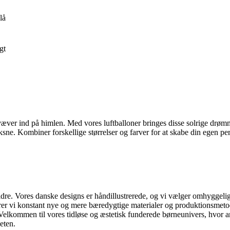
lå
gt
ver ind på himlen. Med vores luftballoner bringes disse solrige drømme
sne. Kombiner forskellige størrelser og farver for at skabe din egen pers
e. Vores danske designs er håndillustrerede, og vi vælger omhyggeligt
r vi konstant nye og mere bæredygtige materialer og produktionsmetoder
elkommen til vores tidløse og æstetisk funderede børneunivers, hvor ans
eten.