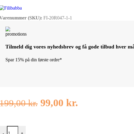
Varenummer (SKU):
FI-20R047-1-1
Tilmeld dig vores nyhedsbrev og få gode tilbud hver m
Spar 15% på din første ordre*
Den
Den
99,00
kr.
199,00
kr.
oprindelige
aktuelle
pris
pris
Filibabba Luftballon Blå 10 cm antal
-
+