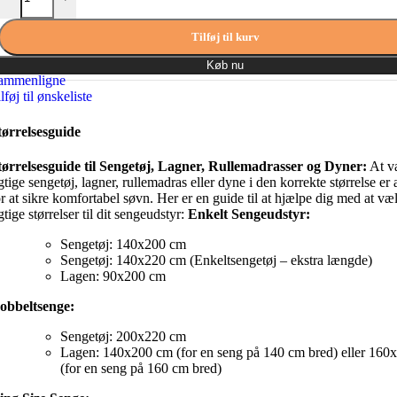
var:
er:
199,00 kr..
99,00 kr..
Tilføj til kurv
Køb nu
ammenligne
lføj til ønskeliste
tørrelsesguide
tørrelsesguide til Sengetøj, Lagner, Rullemadrasser og Dyner:
At v
igtige sengetøj, lagner, rullemadras eller dyne i den korrekte størrelse er
or at sikre komfortabel søvn. Her er en guide til at hjælpe dig med at væ
gtige størrelser til dit sengeudstyr:
Enkelt Sengeudstyr:
Sengetøj: 140x200 cm
Sengetøj: 140x220 cm (Enkeltsengetøj – ekstra længde)
Lagen: 90x200 cm
obbeltsenge:
Sengetøj: 200x220 cm
Lagen: 140x200 cm (for en seng på 140 cm bred) eller 160
(for en seng på 160 cm bred)