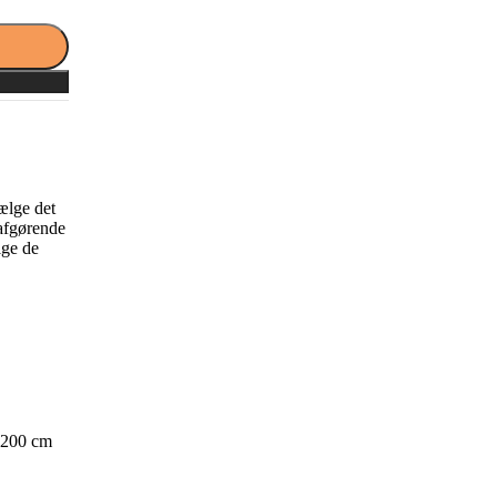
ælge det
 afgørende
lge de
x200 cm