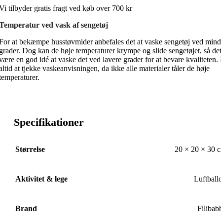
Vi tilbyder gratis fragt ved køb over 700 kr
Temperatur ved vask af sengetøj
For at bekæmpe husstøvmider anbefales det at vaske sengetøj ved mind
grader. Dog kan de høje temperaturer krympe og slide sengetøjet, så de
være en god idé at vaske det ved lavere grader for at bevare kvaliteten
altid at tjekke vaskeanvisningen, da ikke alle materialer tåler de høje
temperaturer.
Specifikationer
Størrelse
20 × 20 × 30 
Aktivitet & lege
Luftball
Brand
Filibab