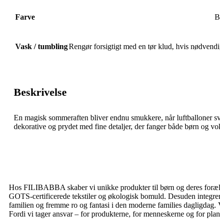
Farve
B
Vask / tumbling
Rengør forsigtigt med en tør klud, hvis nødvendi
Beskrivelse
En magisk sommeraften bliver endnu smukkere, når luftballoner svæ
dekorative og prydet med fine detaljer, der fanger både børn og vok
Hos FILIBABBA skaber vi unikke produkter til børn og deres forældr
GOTS-certificerede tekstiler og økologisk bomuld. Desuden integrere
familien og fremme ro og fantasi i den moderne families dagligdag. V
Fordi vi tager ansvar – for produkterne, for menneskerne og for plan