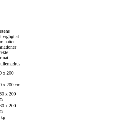
assens
 vigtigt at
om natten.
riationer
rekte
r nat.
ullemadras
0 x 200
0 x 200 cm
60 x 200
m
80 x 200
m
 kg