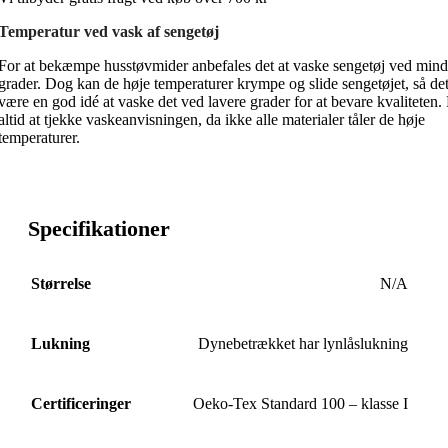
Temperatur ved vask af sengetøj
For at bekæmpe husstøvmider anbefales det at vaske sengetøj ved mind
grader. Dog kan de høje temperaturer krympe og slide sengetøjet, så de
være en god idé at vaske det ved lavere grader for at bevare kvaliteten
altid at tjekke vaskeanvisningen, da ikke alle materialer tåler de høje
temperaturer.
Specifikationer
Størrelse
N/A
Lukning
Dynebetrækket har lynlåslukning
Certificeringer
Oeko-Tex Standard 100 – klasse I