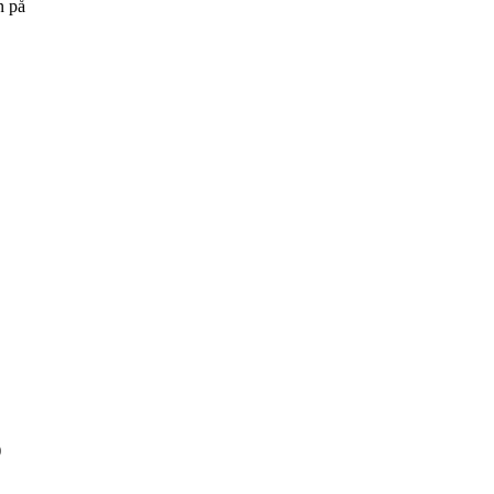
n på
)