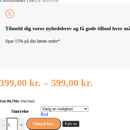
Varenummer (SKU):
4001936
Tilmeld dig vores nyhedsbrev og få gode tilbud hver m
Spar 15% på din første ordre*
Prisinter
399,00
kr.
–
599,00
kr.
399,00 kr
til
Størrelse
599,00 kr
Ryd
All by Voss UNICORN Sengetøj antal
Tilføj til kurv
Køb nu
-
+