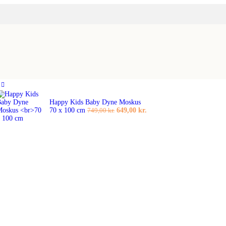
Happy Kids Baby Dyne Moskus
rval:
Den
Den
70 x 100 cm
649,00
kr.
749,00
kr.
kr.
oprindelige
aktuelle
pris
pris
kr.
var:
er:
749,00 kr..
649,00 kr..