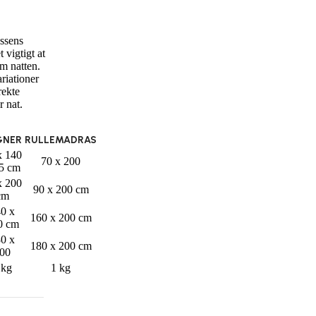
assens
 vigtigt at
om natten.
riationer
rekte
r nat.
GNER
RULLEMADRAS
x 140
70 x 200
5 cm
x 200
90 x 200 cm
cm
0 x
160 x 200 cm
0 cm
0 x
180 x 200 cm
00
 kg
1 kg