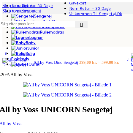
Gavekort
Skip to navigation
Nem Retur – 30 Dage
Nem Retur – 30 Dage
Skip to main content
Min Konto
Velkommen Til Sengetøj.dk
Sengetøj
Dyner
Hovedpuder
Rullemadras
Lagner
Forside
/
Junior
/
All by Voss UNICORN Sengetøj
Baby
Junior
Bolig
Pink Lady
Prisinte
All by Voss Dino Sengetøj
399,00
kr.
–
599,00
kr.
Outlet
399,00 
til
-20%
All by Voss
599,00 
All by Voss UNICORN Sengetøj
All by Voss