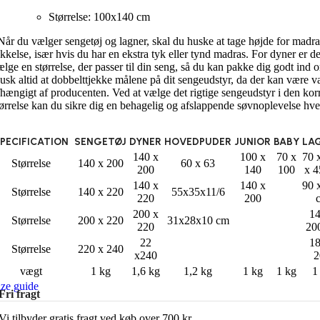
Størrelse: 100x140 cm
år du vælger sengetøj og lagner, skal du huske at tage højde for madr
ykkelse, især hvis du har en ekstra tyk eller tynd madras. For dyner er det
ælge en størrelse, der passer til din seng, så du kan pakke dig godt ind 
usk altid at dobbelttjekke målene på dit sengeudstyr, da der kan være va
fhængigt af producenten. Ved at vælge det rigtige sengeudstyr i den kor
tørrelse kan du sikre dig en behagelig og afslappende søvnoplevelse hve
PECIFICATION
SENGETØJ
DYNER
HOVEDPUDER
JUNIOR
BABY
LA
140 x
100 x
70 x
70 
Størrelse
140 x 200
60 x 63
200
140
100
x 4
140 x
140 x
90 
Størrelse
140 x 220
55x35x11/6
220
200
200 x
14
Størrelse
200 x 220
31x28x10 cm
220
20
22
18
Størrelse
220 x 240
x240
2
vægt
1 kg
1,6 kg
1,2 kg
1 kg
1 kg
1
ize guide
Fri fragt
Vi tilbyder gratis fragt ved køb over 700 kr