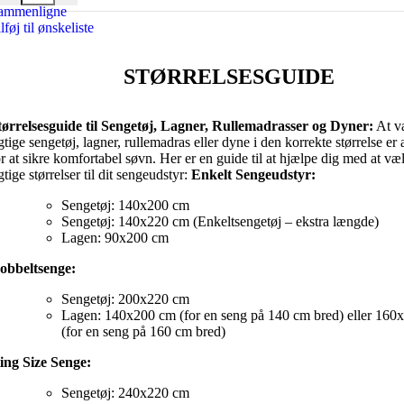
ammenligne
lføj til ønskeliste
STØRRELSESGUIDE
tørrelsesguide til Sengetøj, Lagner, Rullemadrasser og Dyner:
At v
igtige sengetøj, lagner, rullemadras eller dyne i den korrekte størrelse er
or at sikre komfortabel søvn. Her er en guide til at hjælpe dig med at væ
gtige størrelser til dit sengeudstyr:
Enkelt Sengeudstyr:
Sengetøj: 140x200 cm
Sengetøj: 140x220 cm (Enkeltsengetøj – ekstra længde)
Lagen: 90x200 cm
obbeltsenge:
Sengetøj: 200x220 cm
Lagen: 140x200 cm (for en seng på 140 cm bred) eller 160
(for en seng på 160 cm bred)
ing Size Senge:
Sengetøj: 240x220 cm