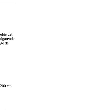
ælge det
 afgørende
lge de
x200 cm