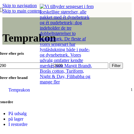
Skip to navigation
Skip to main content
Temprakon
ltrer efter pris
indste
Højeste
Filter
is
pris
ltrer efter brand
Temprakon
1
estordre
På udsalg
på lager
I restordre