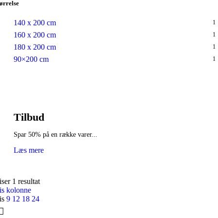
ørrelse
140 x 200 cm
1
160 x 200 cm
1
180 x 200 cm
1
90×200 cm
1
Tilbud
Spar 50% på en række varer...
Læs mere
ser 1 resultat
is kolonne
is
9
12
18
24