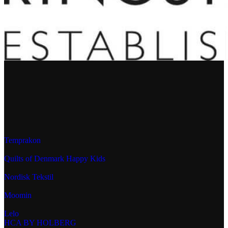
Temprakon
Quilts of Denmark Happy Kids
Nordisk Tekstil
Moomin
Lelo
HCA BY HOLBERG