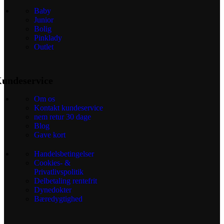
Baby
Junior
Bolig
Pinklady
Outlet
undeservice
Om os
Kontakt kundeservice
nem retur 30 dage
Blog
Gave kort
Handelsbetingelser
Cookies- &
Privatlivspolitik
Delbetaling rentefrit
Dynedokter
Bæredygtighed