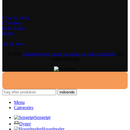
Cozy by Dozy
C` est bon
Bella Ballou
Barbie
All by Voss
© 2026
Sengetøj dyner puder og lagner og bolig produkter
. All
rights reserved
indsende
Menu
Categories
Sengetøj
Dyner
Hovedpuder