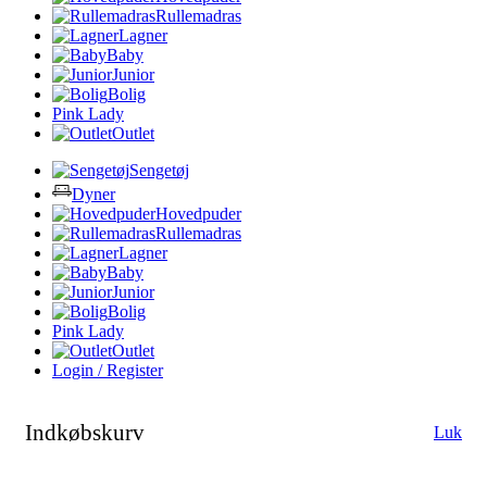
Rullemadras
Lagner
Baby
Junior
Bolig
Pink Lady
Outlet
Sengetøj
Dyner
Hovedpuder
Rullemadras
Lagner
Baby
Junior
Bolig
Pink Lady
Outlet
Login / Register
Indkøbskurv
Luk