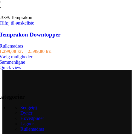
-33%
Temprakon
Tilføj til ønskeliste
Temprakon Downtopper
Rullemadras
Prisinterval:
1.299,00
kr.
–
2.599,00
kr.
Dette
1.299,00 kr.
Vælg muligheder
vare
til
Sammenligne
har
2.599,00 kr.
Quick view
flere
varianter.
Mulighederne
kan
vælges
ategorier
på
varesiden
Sengetøj
Dyner
Hovedpuder
Lagner
Rullemadras