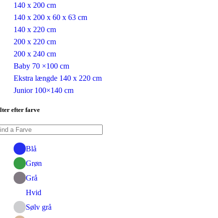
140 x 200 cm
140 x 200 x 60 x 63 cm
140 x 220 cm
200 x 220 cm
200 x 240 cm
Baby 70 ×100 cm
Ekstra længde 140 x 220 cm
Junior 100×140 cm
lter efter farve
Blå
Grøn
Grå
Hvid
Sølv grå