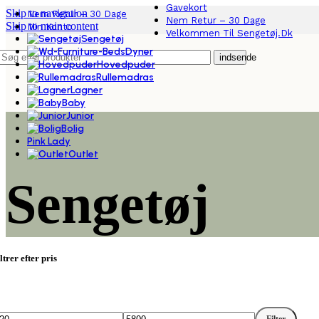
Gavekort
Skip to navigation
Nem Retur – 30 Dage
Nem Retur – 30 Dage
Skip to main content
Min Konto
Velkommen Til Sengetøj.dk
Sengetøj
Dyner
indsende
Hovedpuder
Rullemadras
Lagner
Baby
Junior
Bolig
Pink Lady
Outlet
Sengetøj
ltrer efter pris