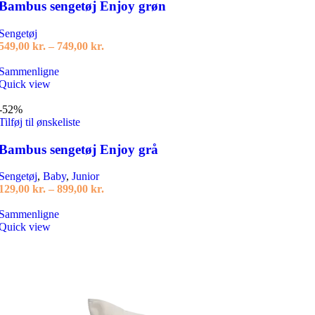
Bambus sengetøj Enjoy grøn
Sengetøj
Prisinterval:
549,00
kr.
–
749,00
kr.
549,00 kr.
Dette
til
Sammenligne
vare
749,00 kr.
Quick view
har
flere
-52%
varianter.
Tilføj til ønskeliste
Mulighederne
kan
Bambus sengetøj Enjoy grå
vælges
på
Sengetøj
,
Baby
,
Junior
varesiden
Prisinterval:
129,00
kr.
–
899,00
kr.
129,00 kr.
Dette
til
Sammenligne
vare
899,00 kr.
Quick view
har
flere
varianter.
Mulighederne
kan
vælges
på