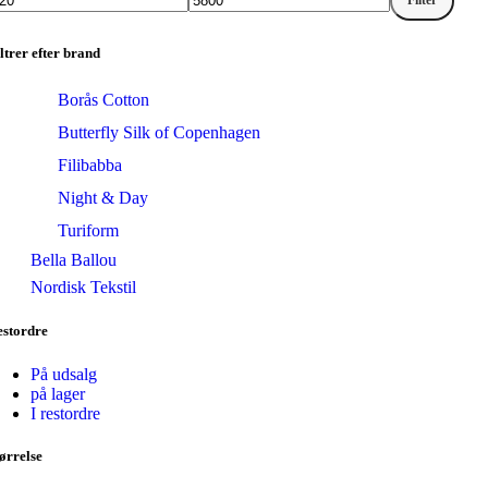
Filter
indste
øjeste
is
is
ltrer efter brand
Borås Cotton
Butterfly Silk of Copenhagen
Filibabba
Night & Day
Turiform
Bella Ballou
Nordisk Tekstil
estordre
På udsalg
på lager
I restordre
ørrelse