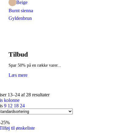
Beige
Burnt sienna
Gyldenbrun
Tilbud
Spar 50% på en række varer...
Læs mere
iser 13–24 af 28 resultater
is kolonne
is
9
12
18
24
-25%
Tilføj til ønskeliste