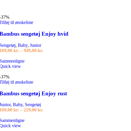
-37%
Tilføj til ønskeliste
Bambus sengetøj Enjoy hvid
Sengetøj
,
Baby
,
Junior
Prisinterval:
169,00
kr.
–
949,00
kr.
169,00 kr.
Dette
til
Sammenligne
vare
949,00 kr.
Quick view
har
flere
-37%
varianter.
Tilføj til ønskeliste
Mulighederne
kan
Bambus sengetøj Enjoy rust
vælges
på
Junior
,
Baby
,
Sengetøj
varesiden
Prisinterval:
169,00
kr.
–
229,00
kr.
169,00 kr.
Dette
til
Sammenligne
vare
229,00 kr.
Quick view
har