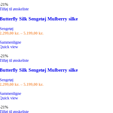
flere
-21%
varianter.
Tilføj til ønskeliste
Mulighederne
kan
Butterfly Silk Sengetøj Mulberry silke
vælges
på
Sengetøj
varesiden
Prisinterval:
2.299,00
kr.
–
5.199,00
kr.
2.299,00 kr.
Dette
til
Sammenligne
vare
5.199,00 kr.
Quick view
har
flere
-21%
varianter.
Tilføj til ønskeliste
Mulighederne
kan
Butterfly Silk Sengetøj Mulberry silke
vælges
på
Sengetøj
varesiden
Prisinterval:
2.299,00
kr.
–
5.199,00
kr.
2.299,00 kr.
Dette
til
Sammenligne
vare
5.199,00 kr.
Quick view
har
flere
-21%
varianter.
Tilføj til ønskeliste